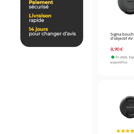
Sigma bouc
d'objectif AV 
8,90 €
En stock
, Ex
aujourd'hui