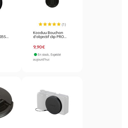
(1)
Kooduu Bouchon
05S...
d'objectif clip PRO...
9,90 €
En stock
, Expédié
aujourd'hui