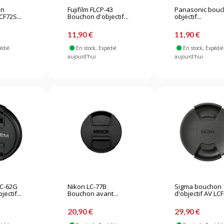
on
Fujifilm FLCP-43
Panasonic bou
CF72S...
Bouchon d'objectif...
objectif...
11,90 €
11,90 €
pédié
En stock
, Expédié
En stock
, Expédié
aujourd'hui
aujourd'hui
C-62G
Nikon LC-77B
Sigma bouchon
ectif...
Bouchon avant...
d'objectif AV LCF
20,90 €
29,90 €