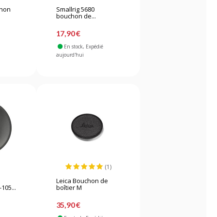
chon
Smallrig 5680
bouchon de...
17,90 €
En stock
, Expédié
aujourd'hui
(1)
Leica Bouchon de
-105...
boîtier M
35,90 €