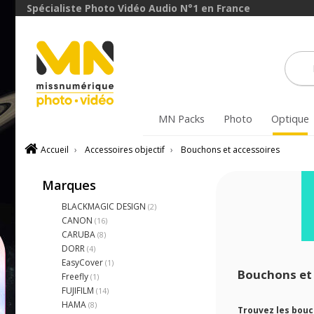
Spécialiste Photo Vidéo Audio N°1 en France
MN Packs
Photo
Optique
Accueil
›
Accessoires objectif
›
Bouchons et accessoires
Marques
BLACKMAGIC DESIGN
(2)
CANON
(16)
CARUBA
(8)
DORR
(4)
EasyCover
(1)
Bouchons et 
Freefly
(1)
FUJIFILM
(14)
HAMA
(8)
Trouvez les bouc