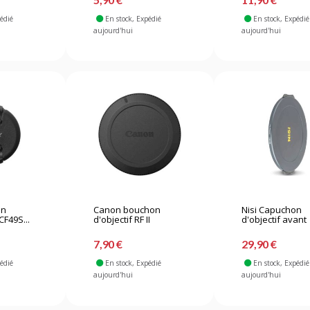
pédié
En stock
, Expédié
En stock
, Expédié
aujourd'hui
aujourd'hui
on
Canon bouchon
Nisi Capuchon
CF49S...
d'objectif RF II
d'objectif avant
7,90 €
29,90 €
pédié
En stock
, Expédié
En stock
, Expédié
aujourd'hui
aujourd'hui