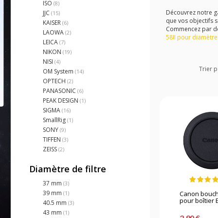
ISO
(8)
Découvrez notre ga
JJC
(15)
que vos objectifs s
KAISER
(6)
Commencez par déc
LAOWA
(2)
58II pour diamètr
LEICA
(7)
NIKON
(19)
NISI
(4)
Trier p
OM System
(14)
OPTECH
(2)
PANASONIC
(6)
PEAK DESIGN
(1)
SIGMA
(16)
SmallRig
(1)
SONY
(9)
TIFFEN
(3)
ZEISS
(2)
Diamètre de filtre
37 mm
(3)
39 mm
Canon bouch
(1)
pour boîtier 
40.5 mm
(3)
43 mm
(1)
2,90 €