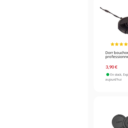
Dorr bouchon
professionnel
3,90 €
En stock
, Ex
aujourd'hui