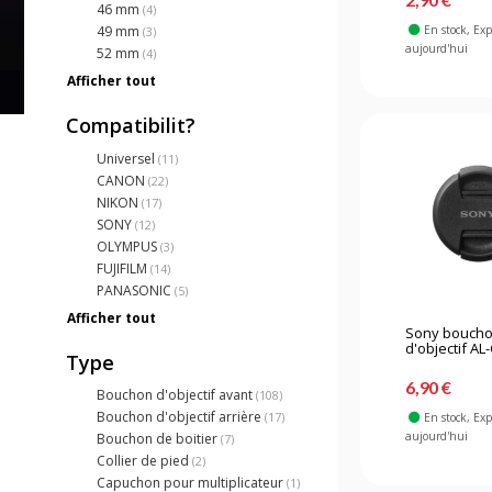
46 mm
(4)
En stock
, Ex
49 mm
(3)
aujourd'hui
52 mm
(4)
Afficher tout
Compatibilit?
Universel
(11)
CANON
(22)
NIKON
(17)
SONY
(12)
OLYMPUS
(3)
FUJIFILM
(14)
PANASONIC
(5)
Afficher tout
Sony bouch
d'objectif AL-
Type
6,90 €
Bouchon d'objectif avant
(108)
Bouchon d'objectif arrière
(17)
En stock
, Ex
aujourd'hui
Bouchon de boitier
(7)
Collier de pied
(2)
Capuchon pour multiplicateur
(1)