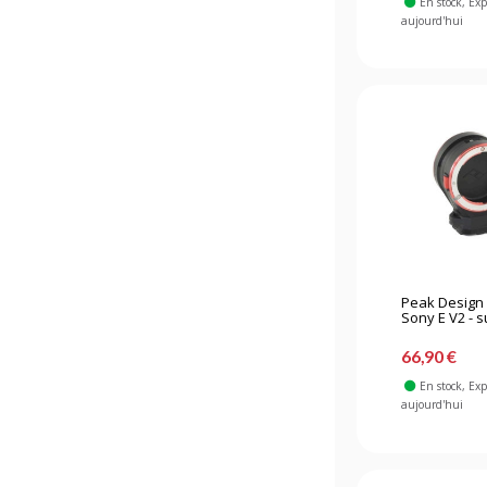
En stock
, Ex
aujourd'hui
Peak Design 
Sony E V2 - s
66,90 €
En stock
, Ex
aujourd'hui