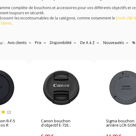
mme complète de bouchons et accessoires pour vos différents objectifs et ce, q
oient toujours en sécurité.
ouvrir les incontournables de la catégorie, comme notamment le
Dock USB S
e 58mm
.
Avis clients
Prix
Disponibilité
De A à Z
Nouveautés
%
ar :
(2)
on R-F-5
Canon bouchon
Sigma bouchon
Eos R
d'objectif E-72II...
arrière LCR-SONYE
5,90 €
11,90 €