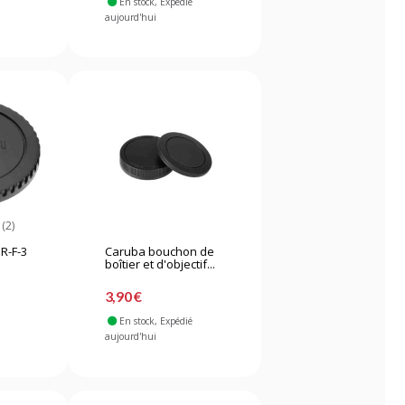
En stock
, Expédié
aujourd'hui
(2)
R-F-3
Caruba bouchon de
boîtier et d'objectif...
3,90 €
En stock
, Expédié
aujourd'hui