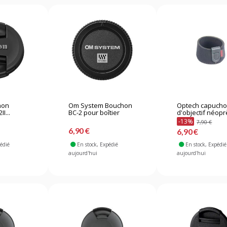
hon
Om System Bouchon
Optech capuch
II...
BC-2 pour boîtier
d'objectif néopr
-13%
7,90 €
6,90 €
6,90 €
pédié
En stock
, Expédié
En stock
, Expédié
aujourd'hui
aujourd'hui