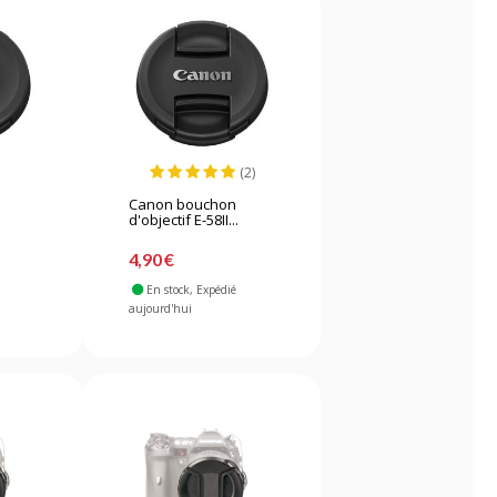
(2)
Canon bouchon
d'objectif E-58II...
4,90 €
En stock
, Expédié
aujourd'hui