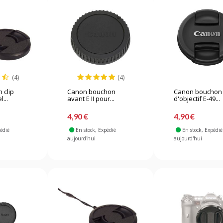
(4)
(4)
 clip
Canon bouchon
Canon bouchon
...
avant E II pour...
d'objectif E-49...
4,90 €
4,90 €
pédié
En stock
, Expédié
En stock
, Expédié
aujourd'hui
aujourd'hui