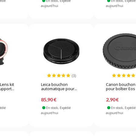
pédié
En stock
, Expédié
En stock
, Expédié
aujourd'hui
aujourd'hui
(3)
Lens kit
Leica bouchon
Canon bouchon 
upport...
automatique pour...
pour boîtier Eos
85,90 €
2,90 €
pédié
En stock
, Expédié
En stock
, Expédié
aujourd'hui
aujourd'hui