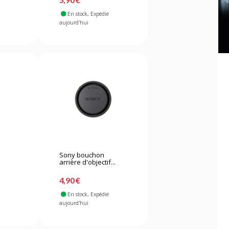
En stock
, Expédié
aujourd'hui
Sony bouchon
arrière d'objectif...
4,90 €
En stock
, Expédié
aujourd'hui