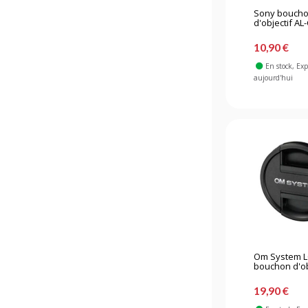
Sony bouch
d'objectif AL-
10,90 €
En stock
, Ex
aujourd'hui
Om System L
bouchon d'obj
19,90 €