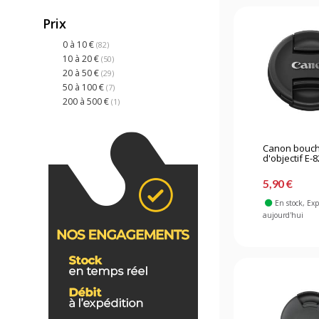
Prix
0 à 10 €
(82)
10 à 20 €
(50)
20 à 50 €
(29)
50 à 100 €
(7)
200 à 500 €
(1)
Canon bouc
d'objectif E-82
5,90 €
En stock
, Ex
aujourd'hui