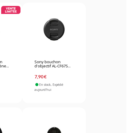
on
Sony bouchon
ène...
d'objectif AL-CF67S...
7,90 €
En stock
, Expédié
aujourd'hui