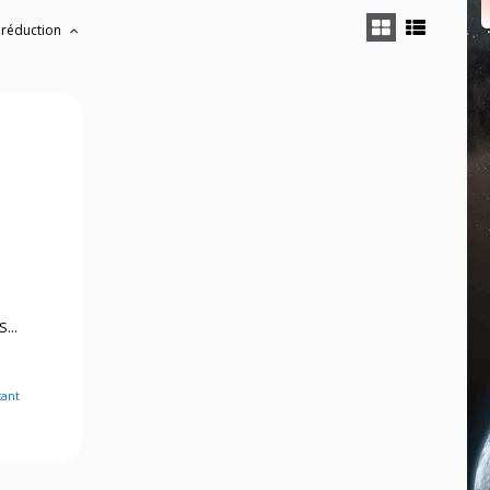
 réduction
S...
cant