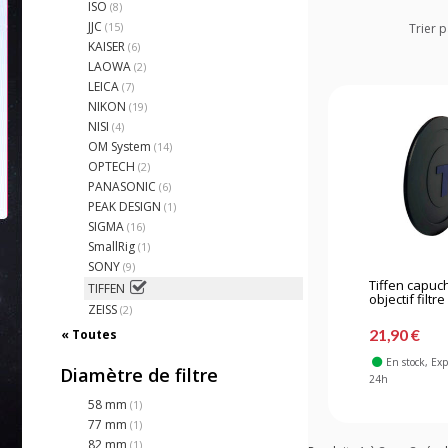
ISO
(8)
JJC
(15)
Trier p
KAISER
(6)
LAOWA
(2)
LEICA
(7)
NIKON
(19)
NISI
(4)
OM System
(14)
OPTECH
(2)
PANASONIC
(6)
PEAK DESIGN
(1)
SIGMA
(16)
SmallRig
(1)
SONY
(9)
Tiffen capuc
TIFFEN
objectif filtre
ZEISS
(2)
21,90 €
« Toutes
En stock
, Ex
Diamètre de filtre
24h
58 mm
(1)
77 mm
(1)
82 mm
(1)