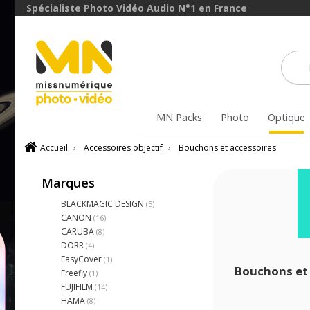
Spécialiste Photo Vidéo Audio N°1 en France
MN Packs
Photo
Optique
Accueil
›
Accessoires objectif
›
Bouchons et accessoires
Marques
BLACKMAGIC DESIGN
(5)
CANON
(16)
CARUBA
(8)
DORR
(4)
EasyCover
(1)
Bouchons et 
Freefly
(1)
FUJIFILM
(14)
HAMA
(8)