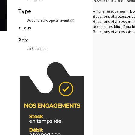
Produits
1
à
3
sur
3
résul
Type
Afficher uniquement :
Bo
Bouchons et accessoire
Bouchon d'objectif avant
(3)
Bouchons et accessoire
accessoires
Nisi
,
Boucho
« Tous
Bouchons et accessoire
Prix
20 à 50 €
(3)