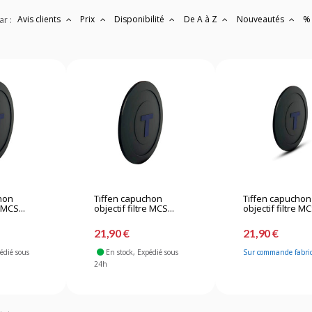
Avis clients
Prix
Disponibilité
De A à Z
Nouveautés
%
ar :
hon
Tiffen capuchon
Tiffen capuchon
 MCS...
objectif filtre MCS...
objectif filtre MC
21,90 €
21,90 €
pédié sous
En stock
, Expédié sous
Sur commande fabri
24h