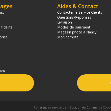
tages
Aides & Contact
aux
Contacter le Service Clients
Questions/Réponses
Livraison
fidélité
Modes de paiement
Magasin photo à Nancy
prise
Mon compte
ives
Adhérent au service de médiation du Commerce Coopér