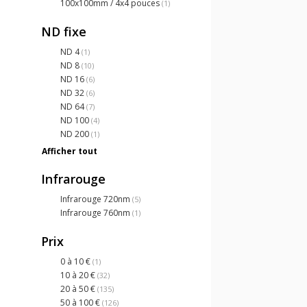
100x100mm / 4x4 pouces
(1)
ND fixe
ND 4
(1)
ND 8
(10)
ND 16
(6)
ND 32
(6)
ND 64
(7)
ND 100
(4)
ND 200
(1)
Afficher tout
Infrarouge
Infrarouge 720nm
(5)
Infrarouge 760nm
(1)
Prix
0 à 10 €
(1)
10 à 20 €
(32)
20 à 50 €
(135)
50 à 100 €
(126)