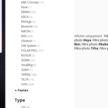
K&F Concept
(12)
Kase
(1)
KENKO
(25)
LEICA
(4)
Mofage
(4)
Moment
(45)
NIKON
(1)
NISI
Afficher uniquement :
Fi
(208)
photo
Hoya
,
Filtre phot
Obsbot
(1)
Nisi
,
Filtre photo
Obsbo
OM System
(1)
Filtre photo
Tilta
,
Filtre
POLAR PRO
(197)
ROGUE
(2)
SIGMA
(61)
SmallRig
(8)
SONY
(1)
TIFFEN
(548)
TILTA
(14)
Urth
(364)
« Toutes
Type
UV
(46)