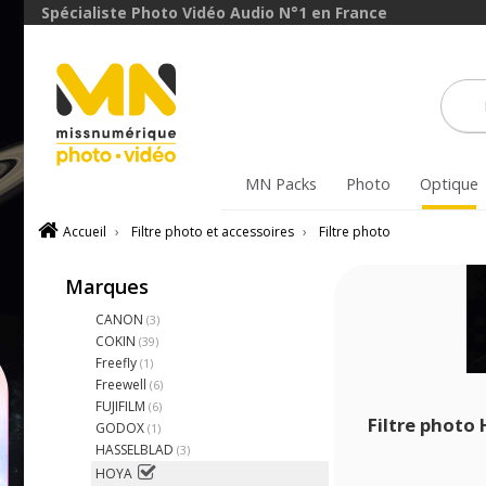
Spécialiste Photo Vidéo Audio N°1 en France
MN Packs
Photo
Optique
Accueil
›
Filtre photo et accessoires
›
Filtre photo
Marques
CANON
(3)
COKIN
(39)
Freefly
(1)
Freewell
(6)
FUJIFILM
(6)
Filtre photo
GODOX
(1)
HASSELBLAD
(3)
HOYA