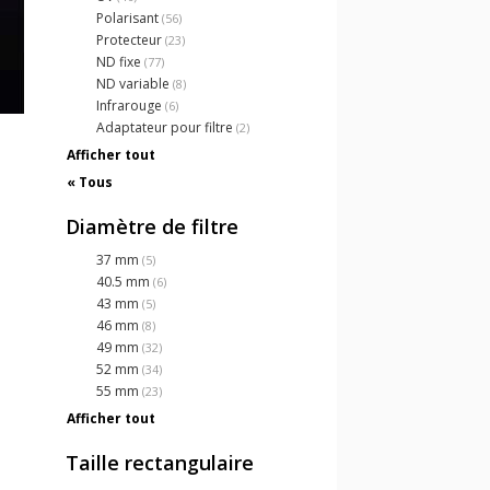
Polarisant
(56)
Protecteur
(23)
ND fixe
(77)
ND variable
(8)
Infrarouge
(6)
Adaptateur pour filtre
(2)
Afficher tout
« Tous
Diamètre de filtre
37 mm
(5)
40.5 mm
(6)
43 mm
(5)
46 mm
(8)
49 mm
(32)
52 mm
(34)
55 mm
(23)
Afficher tout
Taille rectangulaire