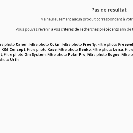
Pas de resultat
Malheureusement aucun produit correspondant à votre 
Vous pouvez
revenir à vos critères de recherches précédents
afin de 
ltre photo
Canon
,
Filtre photo
Cokin
,
Filtre photo
Freefly
,
Filtre photo
Freewel
o
K&f Concept
,
Filtre photo
Kase
,
Filtre photo
Kenko
,
Filtre photo
Leica
,
Filt
t
,
Filtre photo
Om System
,
Filtre photo
Polar Pro
,
Filtre photo
Rogue
,
Filtre
 photo
Urth