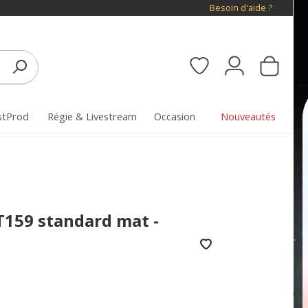
Besoin d'aide ?
stProd
Régie & Livestream
Occasion
Nouveautés
T159 standard mat -