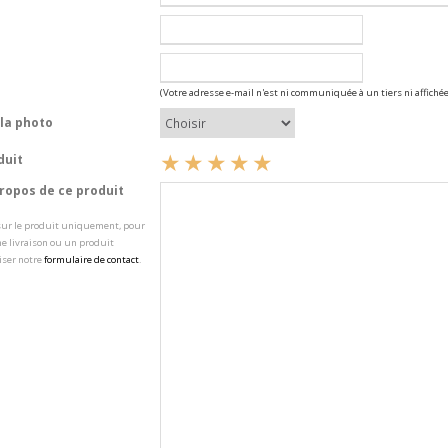
(Votre adresse e-mail n'est ni communiquée à un tiers ni affichée
la photo
duit
opos de ce produit
 sur le produit uniquement, pour
e livraison ou un produit
iser notre
formulaire de contact
.