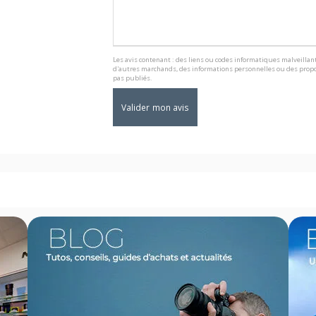
Les avis contenant : des liens ou codes informatiques malveillant
d'autres marchands, des informations personnelles ou des propo
pas publiés.