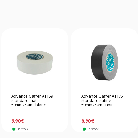
Advance Gaffer AT159
Advance Gaffer AT175
standard mat -
standard satiné -
50mmx50m - blanc
50mmx50m - noir
9,90 €
8,90 €
En stock
En stock