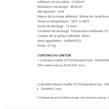
Adhésion sur lui-même : 2,4 N/cm²
Résistance mécanique : 46 N/cm²
Allongement : 16 %
Nature de la masse adhésive : Résine de caoutchouc
Tenue en température : -50°C à +80°C
Durée de stockage : 12 mois
Condition de stockage : Température ambiante (10 à 3
Couleur de la surface adhésive : Blanc
Autre appellation : GAFMATECO
Poids : 0,7 kg
CONTENU DU CARTON
1 x Advance Gaffer AT159 standard mat - 50mmx50m
Offre valable jusqu'au 06-08-2026 inclus.
Code EAN Advance Gaffer AT159 standard mat - 50mmx
Garantie 2 ans
(1) Nombre de points Fidélité estimés, hors remises au panier, b