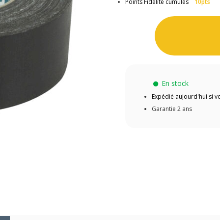
Points Fidélité cumulés
10pts
En stock
Expédié aujourd'hui si
Garantie 2 ans