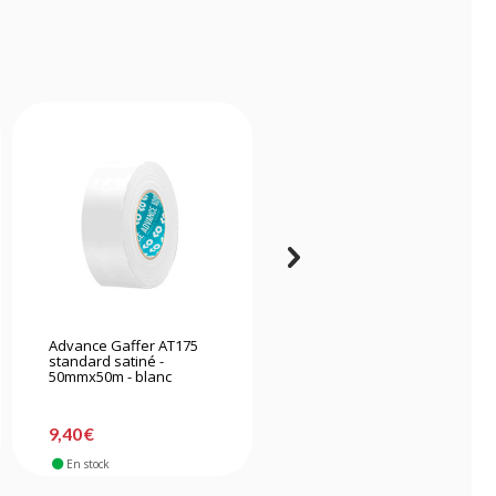
Advance Gaffer AT175
Advance Gaffer AT171
standard satiné -
standard brillant -
50mmx50m - blanc
50mmx50m - noir
9,40 €
5,29 €
En stock
En stock