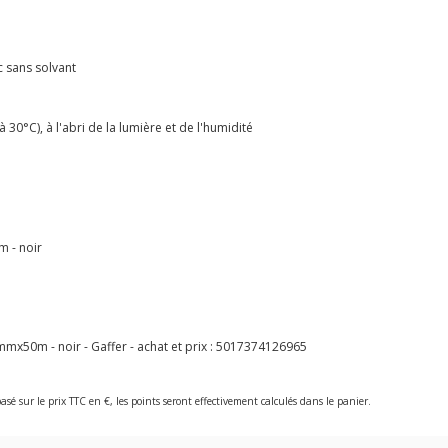
 sans solvant
0°C), à l'abri de la lumière et de l'humidité
 - noir
50m - noir - Gaffer - achat et prix :
5017374126965
asé sur le prix TTC en €, les points seront effectivement calculés dans le panier.