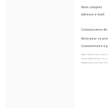
Nom complet
Adresse e-mail
Connaissance de 
Note pour ce pro
Commentaire à pr
Merci de laisser un avis
toute réclamation sur un
défectueux, veuillez util