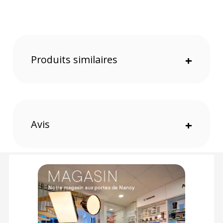
Épaisseur du ruban : 230 µm
Adhésion sur acier : 3,5 N/cm²
Adhésion sur lui-même : 5,5 N/cm²
Résistance mécanique : 32 N/cm²
Allongement : 24 %
Nature de la masse adhésive : Résine de caoutchouc sans
Produits similaires
+
solvant
Tenue en température : -50 °C à +80 °C
Durée de stockage : 12 mois
Condition de stockage : Température ambiante (10 à 30 °C), à
l’abri de la lumière et de l’humidité
Couleur de la surface adhésive : Blanc
Avis
+
Poids : 660 g
CONTENU DU CARTON
1 x Advance Gaffer AT175 standard satiné - 50mmx50m -
blanc
Offre valable jusqu'au 07-08-2026 inclus.
Code EAN Advance Gaffer AT175 standard satiné -
50mmx50m - blanc - Gaffer - Achat et prix :
5017374119332