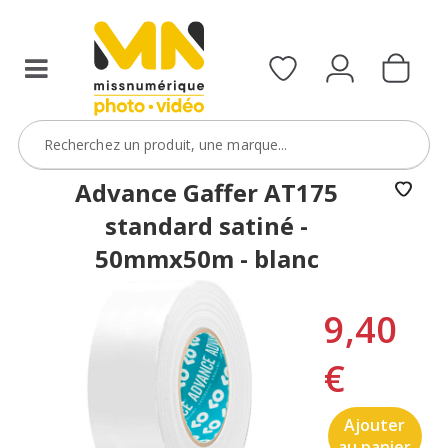
Advance Gaffer AT175
standard satiné -
50mmx50m - blanc
9,40
€
Ajouter
au panier