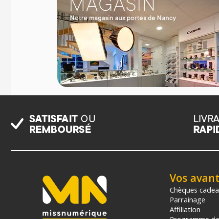
Vos avan
Chèques cade
Parrainage
Affiliation
Programme de 