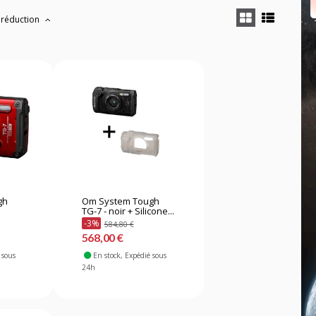
 réduction
gh
Om System Tough
TG-7 - noir + Silicone...
-3%
584,80 €
568,00 €
 sous
En stock
, Expédié sous
24h