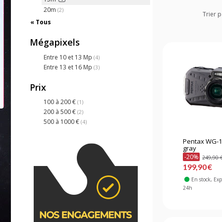
20m
(2)
Trier p
« Tous
Mégapixels
Entre 10 et 13 Mp
(4)
Entre 13 et 16 Mp
(3)
Prix
100 à 200 €
(1)
200 à 500 €
(2)
500 à 1000 €
(4)
Pentax WG-1
gray
-20%
249,90 
199,90 €
En stock
, Ex
24h