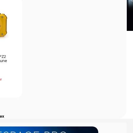
PZ2
aune
ur
ax