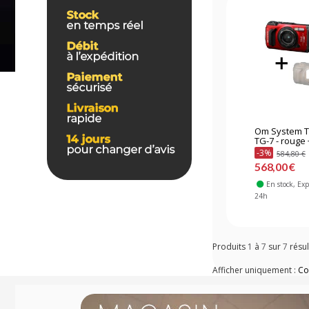
Om System 
TG-7 - rouge +
-3%
584,80 €
568,00 €
En stock
, Ex
24h
Produits
1
à
7
sur
7
résul
Afficher uniquement :
Co