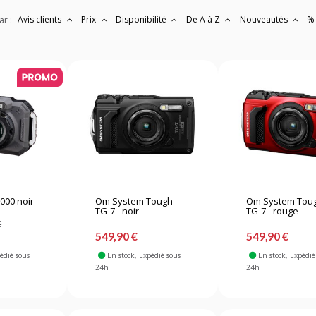
Avis clients
Prix
Disponibilité
De A à Z
Nouveautés
%
ar :
000 noir
Om System Tough
Om System Tou
TG-7 - noir
TG-7 - rouge
€
549,90 €
549,90 €
pédié sous
En stock
, Expédié sous
En stock
, Expédié
24h
24h