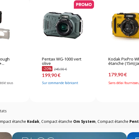
Tough
Pentax WG-1000 vert
Kodak PixPro W
...
olive
étanche (15m) J
-20%
249,90 €
179,90 €
199,90 €
pédié sous
Sur commande fabricant
Sans délai fournisse
tats
mpact étanche
Kodak
,
Compact étanche
Om System
,
Compact étanche
Pent