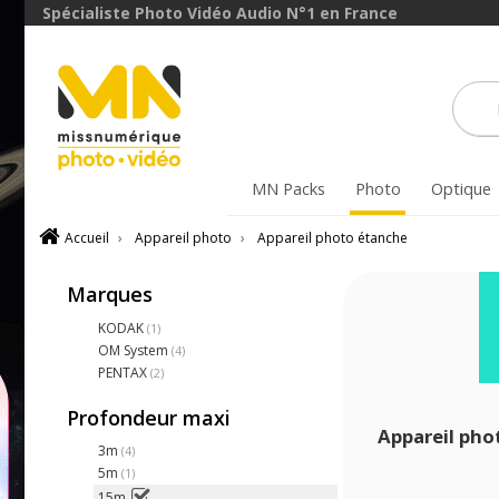
Spécialiste Photo Vidéo Audio N°1 en France
MN Packs
Photo
Optique
Accueil
›
Appareil photo
›
Appareil photo étanche
Marques
KODAK
(1)
OM System
(4)
PENTAX
(2)
Profondeur maxi
Appareil pho
3m
(4)
5m
(1)
15m