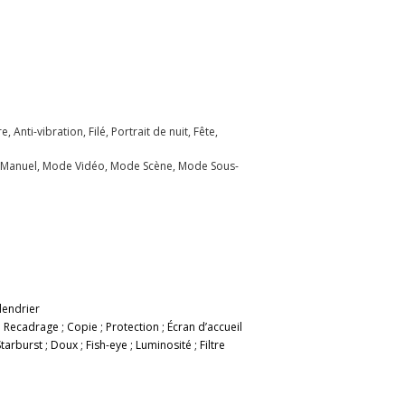
 Anti-vibration, Filé, Portrait de nuit, Fête,
me, Manuel, Mode Vidéo, Mode Scène, Mode Sous-
lendrier
; Recadrage ; Copie ; Protection ; Écran d’accueil
tarburst ; Doux ; Fish-eye ; Luminosité ; Filtre