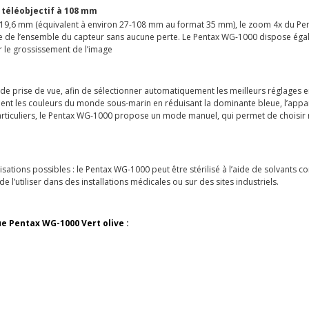
 téléobjectif à 108 mm
 à 19,6 mm (équivalent à environ 27-108 mm au format 35 mm), le zoom 4x du 
cture de l’ensemble du capteur sans aucune perte. Le Pentax WG-1000 dispose é
 le grossissement de l’image
 prise de vue, afin de sélectionner automatiquement les meilleurs réglages en
ement les couleurs du monde sous-marin en réduisant la dominante bleue, l’ap
s particuliers, le Pentax WG-1000 propose un mode manuel, qui permet de choisir 
lisations possibles : le Pentax WG-1000 peut être stérilisé à l’aide de solvants c
l’utiliser dans des installations médicales ou sur des sites industriels.
e Pentax WG-1000 Vert olive :