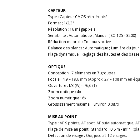
CAPTEUR
Type : Capteur CMOS rétroéclairé
Format ; 1/2,3"
Résolution : 16 mégapixels
Sensibilité : Automatique ; Manuel (ISO 125 - 3200)
Réduction du bruit : Toujours active
Balance des blancs : Automatique ; Lumière du jour 
Plage dynamique : Réglage des hautes et des basse
OPTIQUE
Conception : 7 éléments en 7 groupes
Focale :
4,9 – 19,6 mm (Approx. 27 – 108 mm en équ
Ouverture : f/
3 (W) - f/6,6 (T)
Zoom optique : 4x
Zoom numérique : 6x
Grossissement maximal : Environ 0,087x
MISE AU POINT
Type :
AF 9 points, AF spot, AF suivi automatique, AF
Plage de mise au point : Standard : 0,6 m - infini (
Détection de visage :
Oui, jusqu’à 12 visages.