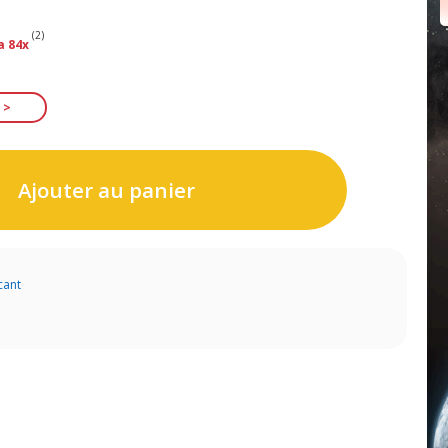
(2)
a 84x
Ajouter au panier
cant