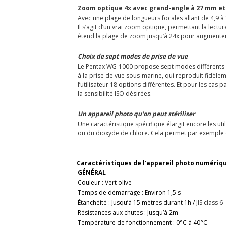
Zoom optique 4x avec grand-angle à 27 mm et
Avec une plage de longueurs focales allant de 4,9
Il s’agit d’un vrai zoom optique, permettant la le
étend la plage de zoom jusqu’à 24x pour augmenter
Choix de sept modes de prise de vue
Le Pentax WG-1000 propose sept modes différents de
à la prise de vue sous-marine, qui reproduit fidèl
l’utilisateur 18 options différentes. Et pour les ca
la sensibilité ISO désirées.
Un appareil photo qu'on peut stériliser
Une caractéristique spécifique élargit encore les uti
ou du dioxyde de chlore. Cela permet par exemple de 
Caractéristiques de l’appareil photo numériqu
GÉNÉRAL
Couleur : Vert olive
Temps de démarrage : Environ 1,5 s
Étanchéité : Jusqu’à 15 mètres durant 1h /
JIS class 6
Résistances aux chutes : Jusqu’à 2m
Température de fonctionnement : 0°C à 40°C