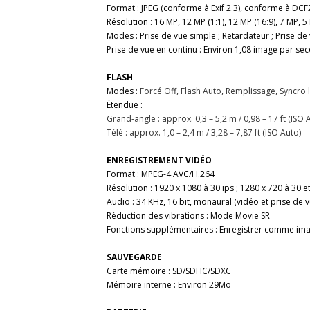
Format : JPEG (conforme à Exif 2.3), conforme à DCF2
Résolution : 16 MP, 12 MP (1:1), 12 MP (16:9), 7 MP, 5
Modes : Prise de vue simple ; Retardateur ; Prise d
Prise de vue en continu : Environ 1,08 image par 
FLASH
Modes :
Forcé Off, Flash Auto, Remplissage, Syncro
Étendue :
Grand-angle : approx. 0,3 – 5,2 m / 0,98 – 17 ft (ISO 
Télé : approx. 1,0 – 2,4 m / 3,28 – 7,87 ft (ISO Auto)
ENREGISTREMENT VIDÉO
Format : MPEG-4 AVC/H.264
Résolution : 1920 x 1080 à 30 ips ; 1280 x 720 à 30 et
Audio : 34 KHz, 16 bit, monaural (vidéo et prise de v
Réduction des vibrations : Mode Movie SR
Fonctions supplémentaires : Enregistrer comme image f
SAUVEGARDE
Carte mémoire : SD/SDHC/SDXC
Mémoire interne : Environ 29Mo