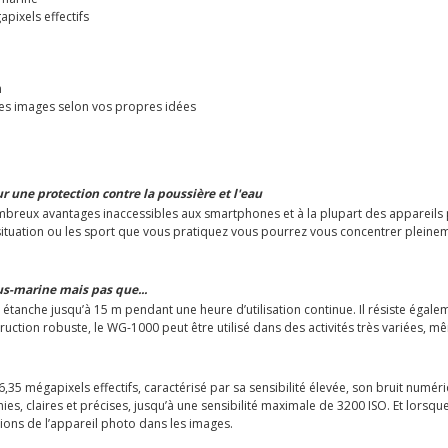
pixels effectifs
n
es images selon vos propres idées
r une protection contre la poussière et l'eau
eux avantages inaccessibles aux smartphones et à la plupart des appareils pho
situation ou les sport que vous pratiquez vous pourrez vous concentrer pleineme
us-marine mais pas que...
étanche jusqu’à 15 m pendant une heure d’utilisation continue. Il résiste égal
ction robuste, le WG-1000 peut être utilisé dans des activités très variées, m
35 mégapixels effectifs, caractérisé par sa sensibilité élevée, son bruit numér
s, claires et précises, jusqu’à une sensibilité maximale de 3200 ISO. Et lorsque l
ions de l’appareil photo dans les images.