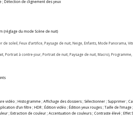
re ; Détection de clignement des yeux
um (réglage du mode Scène de nuit)
 de soleil, Feux d’artifice, Paysage de nuit, Neige, Enfants, Mode Panorama, Vitre,
it, Portrait à contre-jour, Portrait de nuit, Paysage de nuit, Macro), Program
ints
ure vidéo ; Histogramme ; Affichage des dossiers ; Sélectionner ; Supprimer ; Ca
cation d’un filtre ; HDR ; Édition vidéo ; Édition yeux rouges ; Taille de l’image 
ouleur ; Extraction de couleur ; Accentuation de couleurs ; Contraste élevé ; Effet S