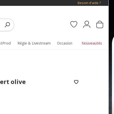
Besoin d'aide ?
stProd
Régie & Livestream
Occasion
Nouveautés
rt olive