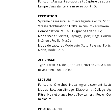
Fonction : Assistant autoportrait ; Capture de souri
Lampe d’assistance à la mise au point : Oui
EXPOSITION
Système de mesure :
Auto intelligente, Centre, Spot
Vitesse d’obturation : 1/2000 minimum - 4 s maxim
Compensation EV : +/- 3 EV (par pas de 1/3 EV)
Mode scène :
Portrait, Paysage, Sport, Plage, Coucher
Intérieur, Feuille, Musée
Mode de capture :
Mode auto (Auto, Paysage, Portra
Marin, Mode CALS
AFFICHAGE
Type : Écran LCD de 2,7 pouces, environ 230 000 po
Revêtement : Anti-reflets
LECTURE
Fonctions : One shot ; Index ; Agrandissement ; Lect
Modes : Rotation d’image ; Diaporama ; Collage ; Appli
Filtre : Noir et blanc ; Sépia ; Toy camera ; Rétro ; C
miniature
PHOTOGRAPHIE