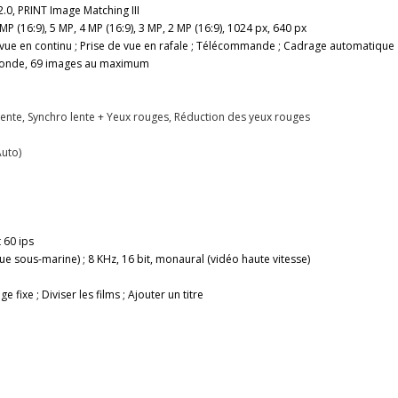
.0, PRINT Image Matching III
 MP (16:9), 5 MP, 4 MP (16:9), 3 MP, 2 MP (16:9), 1024 px, 640 px
e vue en continu ; Prise de vue en rafale ; Télécommande ; Cadrage automatique
seconde, 69 images au maximum
 lente, Synchro lente + Yeux rouges, Réduction des yeux rouges
Auto)
 60 ips
ue sous-marine) ; 8 KHz, 16 bit, monaural (vidéo haute vitesse)
ixe ; Diviser les films ; Ajouter un titre