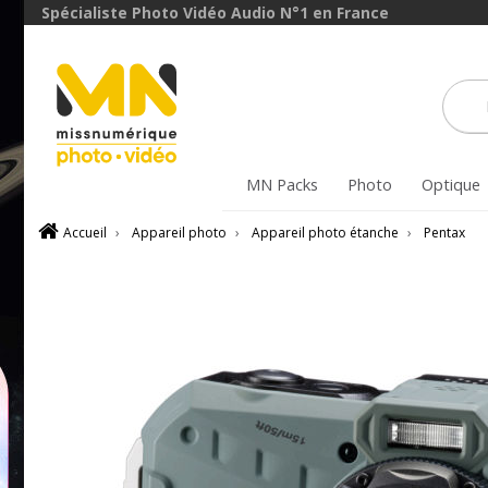
Spécialiste Photo Vidéo Audio N°1 en France
avec le code
BoitierBatterie5
VOIR L'OFFRE
MN Packs
Photo
Optique
Accueil
›
Appareil photo
›
Appareil photo étanche
›
Pentax