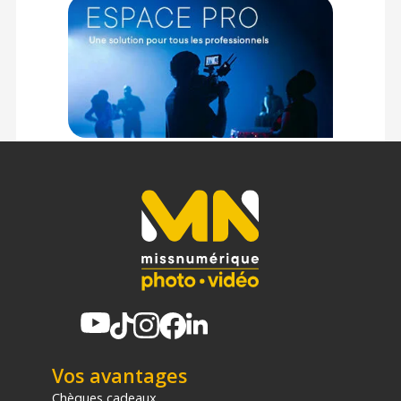
Sensibilité : Automatique ; Manuel (ISO 125 - 6400)
Réduction du bruit : Appliquée automatiquement lorsque la
vitesse d’obturation est plus basse que 0,25 s
Réduction du flou en photo : Mode anti-vibrations Pixel Track
SR haute sensibilité (SR numérique : 125 – 6400 ISO)
Réduction du flou en vidéo : Movie SR, Movie SR+
Balance des blancs : Auto, lumière du jour, ombre, nuageux,
lumière tungstène, lumière fluorescente (D, N, W, L), lumière
annulaire, manuel
OPTIQUE
Conception : 11 éléments en 9 groupes
Focale : 5 – 25 mm (Approx. 28 – 140 mm en équivalent au
format 35 mm)
Ouverture : f/3,5 (W) - f/5,5 (T)
Zoom optique : 5x
Zoom numérique : 8,1x
Zoom intelligent : Approx. 7x en 10M, approx. 40,5x en 640
(zoom optique compris)
Diamètre du filtre : 37 mm
Vos avantages
MISE AU POINT
Chèques cadeaux