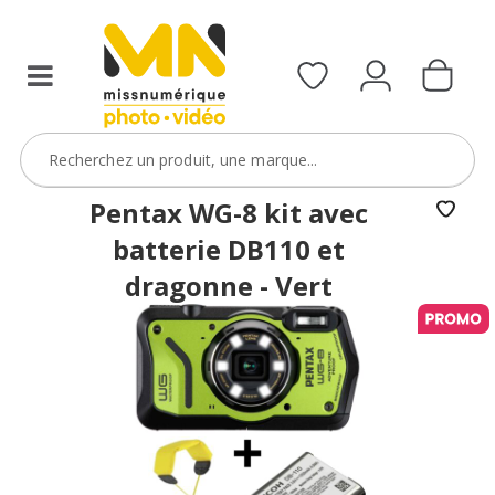
reflex,
compact,
bridge
ou
étanche)
avec
le
code
Pentax WG-8 kit avec
BoitierBatterie5
batterie DB110 et
VOIR L'OFFRE
dragonne - Vert