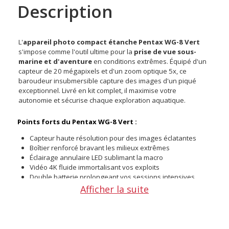
Description
L'
appareil photo compact étanche Pentax WG-8 Vert
s'impose comme l'outil ultime pour la
prise de vue sous-
marine et d'aventure
en conditions extrêmes. Équipé d'un
capteur de 20 mégapixels et d'un zoom optique 5x, ce
baroudeur insubmersible capture des images d'un piqué
exceptionnel. Livré en kit complet, il maximise votre
autonomie et sécurise chaque exploration aquatique.
Points forts du Pentax WG-8 Vert :
Capteur haute résolution pour des images éclatantes
Boîtier renforcé bravant les milieux extrêmes
Éclairage annulaire LED sublimant la macro
Vidéo 4K fluide immortalisant vos exploits
Double batterie prolongeant vos sessions intensives
Dragonne flottante évitant les pertes marines
Afficher la suite
Robustesse absolue et sécurité aquatique
Le Pentax WG-8 Vert est conçu pour affronter les