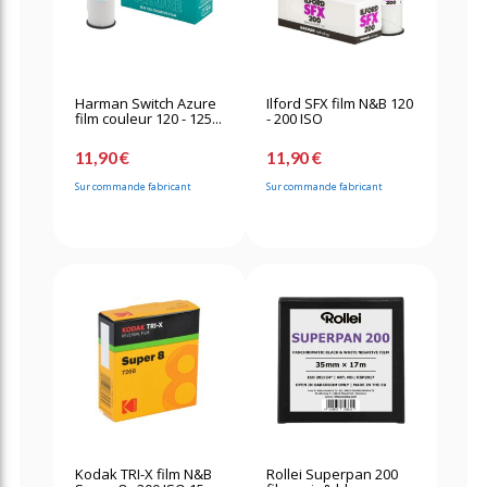
Harman Switch Azure
Ilford SFX film N&B 120
film couleur 120 - 125...
- 200 ISO
11,90 €
11,90 €
Sur commande fabricant
Sur commande fabricant
Kodak TRI-X film N&B
Rollei Superpan 200