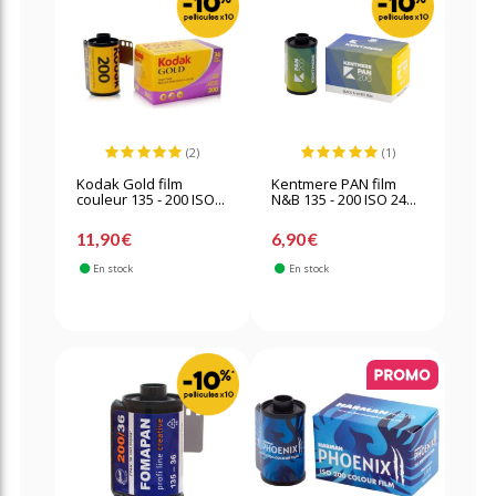
(2)
(1)
Kodak Gold film
Kentmere PAN film
couleur 135 - 200 ISO...
N&B 135 - 200 ISO 24...
11,90 €
6,90 €
En stock
En stock