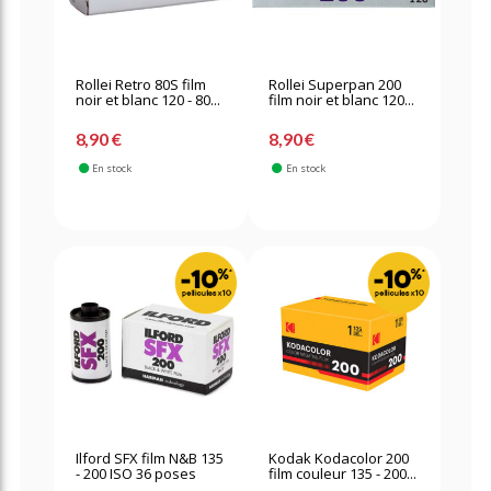
Rollei Retro 80S film
Rollei Superpan 200
noir et blanc 120 - 80...
film noir et blanc 120...
8,90 €
8,90 €
En stock
En stock
Ilford SFX film N&B 135
Kodak Kodacolor 200
- 200 ISO 36 poses
film couleur 135 - 200...