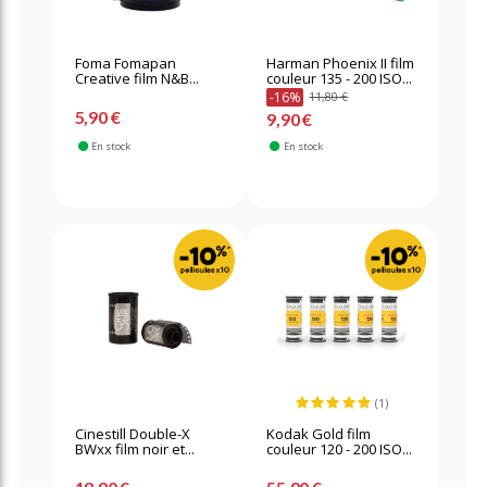
Foma Fomapan
Harman Phoenix II film
Creative film N&B...
couleur 135 - 200 ISO...
-16%
11,80 €
5,90 €
9,90 €
En stock
En stock
(1)
Cinestill Double-X
Kodak Gold film
BWxx film noir et...
couleur 120 - 200 ISO...