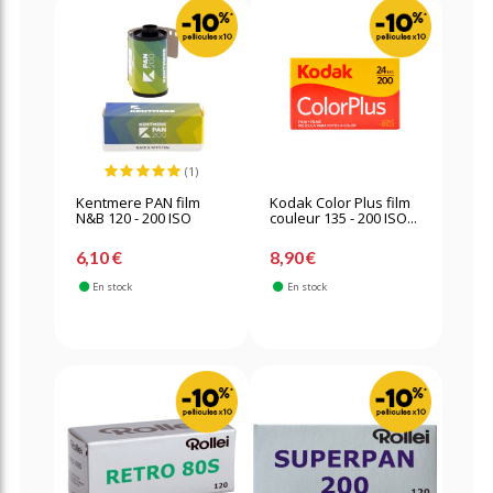
(1)
Kentmere PAN film
Kodak Color Plus film
N&B 120 - 200 ISO
couleur 135 - 200 ISO...
6,10 €
8,90 €
En stock
En stock