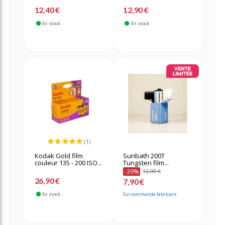
12,40 €
12,90 €
En stock
En stock
(1)
Kodak Gold film
Sunbath 200T
couleur 135 - 200 ISO...
Tungsten film...
-39%
12,90 €
26,90 €
7,90 €
En stock
Sur commande fabricant