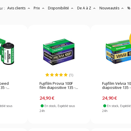
Avis clients
Prix
Disponibilité
De A à Z
Nouveautés
%
ar :
(1)
Speed
Fujifilm Provia 100F
Fujifilm Velvia 10
35 -...
film diapositive 135 -...
diapositive 135 - 
24,90 €
24,90 €
pédié sous
En stock
, Expédié sous
En stock
, Expédié
24h
24h