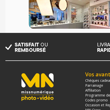
Vos avan
Chèques cade
Parrainage
Affiliation
Programme de 
Codes promo
Occasion et Re
MN Crew