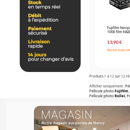
Fujifilm Neo
100II film N&B 
13,90 €
Bientôt disponib
Produits
1
à
12
sur
12
ré
Afficher uniquement :
Pe
Pellicule photo
Fujifilm
Pellicule photo
Rollei
,
P