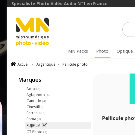
Spécialiste Photo Vidéo Audio N°1 en France
MN Packs
Photo
Optique
Accueil
›
Argentique
›
Pellicule photo
Marques
Adox
(2)
Agfaphoto
(4)
Candido
(4)
Cinestill
(8)
Ferrania
(3)
Pellicule pho
Foma
(8)
FUJIFILM
GT Photo
(1)