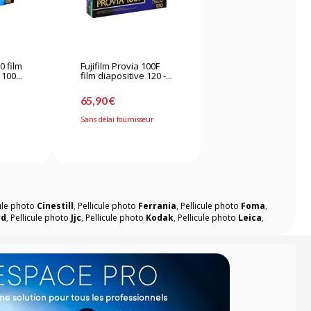
0 film
Fujifilm Provia 100F
100...
film diapositive 120 -...
65,90 €
Sans délai fournisseur
cule photo
Cinestill
,
Pellicule photo
Ferrania
,
Pellicule photo
Foma
,
rd
,
Pellicule photo
Jjc
,
Pellicule photo
Kodak
,
Pellicule photo
Leica
,