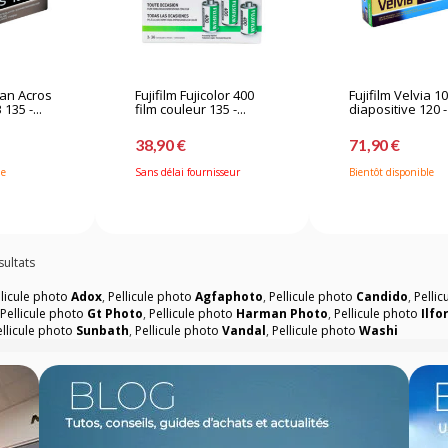
pan Acros
Fujifilm Fujicolor 400
Fujifilm Velvia 10
135 -...
film couleur 135 -...
diapositive 120 - 
38,90 €
71,90 €
le
Sans délai fournisseur
Bientôt disponible
sultats
llicule photo
Adox
,
Pellicule photo
Agfaphoto
,
Pellicule photo
Candido
,
Pelli
,
Pellicule photo
Gt Photo
,
Pellicule photo
Harman Photo
,
Pellicule photo
Ilfo
ellicule photo
Sunbath
,
Pellicule photo
Vandal
,
Pellicule photo
Washi