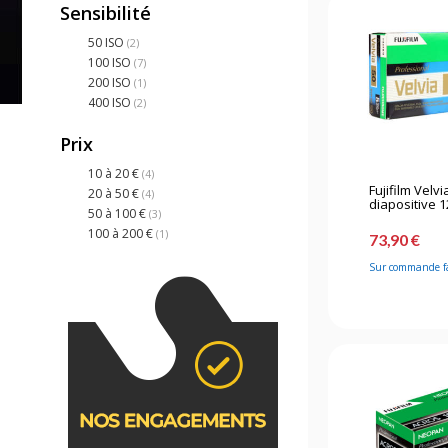
Sensibilité
50 ISO
(2)
100 ISO
(7)
200 ISO
(1)
400 ISO
(2)
Prix
10 à 20 €
(4)
Fujifilm Velvi
20 à 50 €
(4)
diapositive 12
50 à 100 €
(3)
100 à 200 €
(1)
73,90 €
Sur commande f