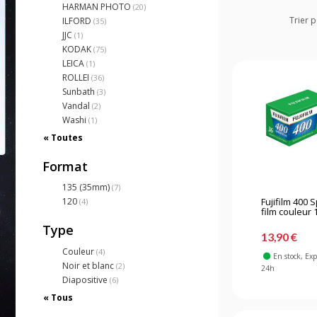
HARMAN PHOTO
(20)
Trier p
ILFORD
(35)
JJC
(1)
KODAK
(75)
LEICA
(1)
ROLLEI
(36)
Sunbath
(3)
Vandal
(2)
Washi
(1)
« Toutes
Format
135 (35mm)
(7)
Fujifilm 400 
120
(4)
film couleur 1
Type
13,90 €
Couleur
(4)
En stock
, Ex
Noir et blanc
(2)
24h
Diapositive
(6)
« Tous