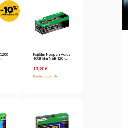
r C200
Fujifilm Neopan Acros
...
100II film N&B 120 -...
13,90 €
Bientôt disponible