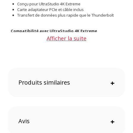
Conçu pour UltraStudio 4K Extreme
Carte adaptateur PCIe et câble inclus
Transfert de données plus rapide que le Thunderbolt
Compatibilité avec UltraStudio 4K Extreme
Le Blackmagic Kit de câbles PCIe est spécialement conçu pour
Afficher la suite
fonctionner avec l'UltraStudio 4K Extreme, garantissant une
connexion stable et fiable entre l'appareil et votre ordinateur.
Carte adaptateur PCIe et câble inclus
Ce kit contient une carte PCIe Gen 3 à installer dans le slot
PCIe de votre ordinateur ainsi qu’un câble pour relier
l'UltraStudio 4K Extreme au port PCIe de votre machine.
Produits similaires
+
Transfert de données ultra-rapide
Grâce à la connexion PCIe, ce kit offre des vitesses de
transfert de données supérieures à celles du Thunderbolt,
optimisant ainsi vos workflows et réduisant les temps
d'attente lors des transferts de fichiers lourds.
Avis
+
Caractéristiques du Blackmagic Kit de câbles PCIe :