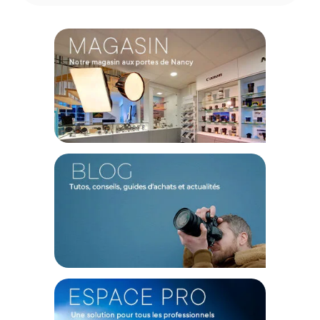
Compatible : UltraStudio 4K Extreme et UltraStudio 4K
Extreme 3
CONTENU DU CARTON
Carte PCIe Gen 3
Câble PCIe haute vitesse
Offre valable jusqu'au 06-08-2026 inclus.
Code EAN Blackmagic Design Kit de câbles PCIe - Accessoires
vidéo - Achat et Prix :
9338716004427
Garantie 2 ans
(1) Offre valable jusqu'au 31 Décembre 2030 à partir de 49 euros
d'achat, sur la base d'une expédition Chronopost 24H vers un point
relais situé en France continentale uniquement, valable uniquement
sur les produits de moins de 1m et moins de 20Kg.
(2) Sous réserve d'éligibilité.
(3) Nombre de points Fidélité estimés, hors remises au panier, basé
sur le prix TTC en €, les points seront effectivement calculés dans le
panier.