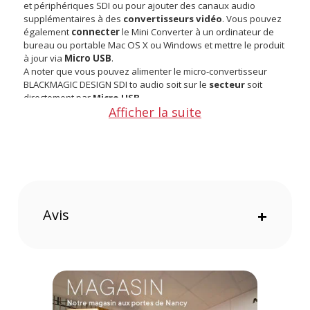
et périphériques SDI ou pour ajouter des canaux audio
supplémentaires à des
convertisseurs vidéo
. Vous pouvez
également
connecter
le Mini Converter à un ordinateur de
bureau ou portable Mac OS X ou Windows et mettre le produit
à jour via
Micro USB
.
A noter que vous pouvez alimenter le micro-convertisseur
BLACKMAGIC DESIGN SDI to audio soit sur le
secteur
soit
directement par
Micro USB
.
Afficher la suite
Points forts du mini-convertisseur BLACKMAGIC DESIGN
audio vers SDI 4K :
Convertissez les signaux audio vers SDI aux formats SD
et HD en résolution Ultra HD 4K et DCI 4K
Avis
+
Mini-interrupteurs permettant des réglages rapides
Mise à jour du produit via Micro USB
Caractéristiques dumini-convertisseur BLACKMAGIC
DESIGN audio
vers SDI 4K
:
CONNEXIONS