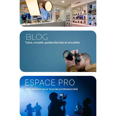
Entrée vidéo SDI
Commutable entre la SD, HD, 3G et 6G-SDI.
Sortie vidéo SDI
Correspond automatiquement à l'entrée vidéo SD, HD, 3G et
6G-SDI.
Audio analogique
4 canaux audio symétrique analogique professionnels avec
connexions jack standard de 1/4".
Audio numérique AES/EBU
8 canaux audio symétrique numérique professionnels avec
connexions jack standard de 1/4".
Entrée redondante SDI
Commute automatiquement lors d'une perte du signal SDI
principal.
Prise en charge de multiples débits de données
Détection automatique des entrées 4K, UHD, 2K, HD ou SD-
SDI.
Mises à jour et configuration
USB
Synchronisation
Oui
NORMES
Conformité aux normes SDI
SMPTE 292M, SMPTE 259M, SMPTE 296M, SMPTE 372M,