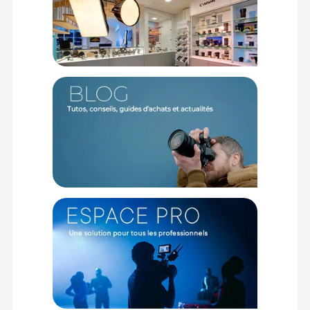
PHYSIQUE
Couleur : Argenté
Domaine d’utilisation : Photographe du produit, Portrait
Matériau : Métal, Plastique
Longueur : Environ 2 mètres
Poids : 680 g
CONTENU DU CARTON
1 Chaîne en métal avec poids
Offre valable jusqu'au 09-08-2026 inclus.
Code EAN Bresser MB-91 Chaîne en métal pour systèmes de
fond - Fixations & accessoires - Achat et prix :
4007922027944
Garantie 2 ans
(1) Nombre de points Fidélité estimés, hors remises au panier, basé
sur le prix TTC en €, les points seront effectivement calculés dans le
panier.