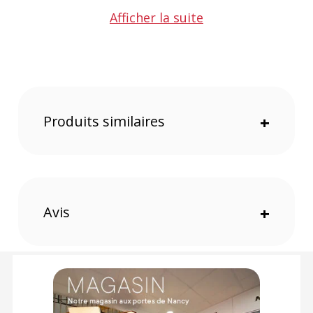
Afficher la suite
S'intègre parfaitement avec les systèmes MB-1, MB-2 et
MB-3
Idéale pour les papiers lourds et les fonds en vinyle
Simplifie le processus d'enroulement et de déploiement
des rôles d'arrière-plan
La chaîne pèse suffisamment pour rester droite et en
position descendante, évitant ainsi tout désagrément lors
de son utilisation
Produits similaires
+
Caractéristiques de la Chaîne en métal pour systèmes
de fond MB-91 par Bresser :
GENERAL
Modèle
:
Chaîne en métal pour systèmes de fond MB-91
Avis
+
Marque : Bresser
Référence : F001578
TECHNIQUE
Compatibilité : Avec les systèmes de background MB-1, 2 et
Mo-Mo3