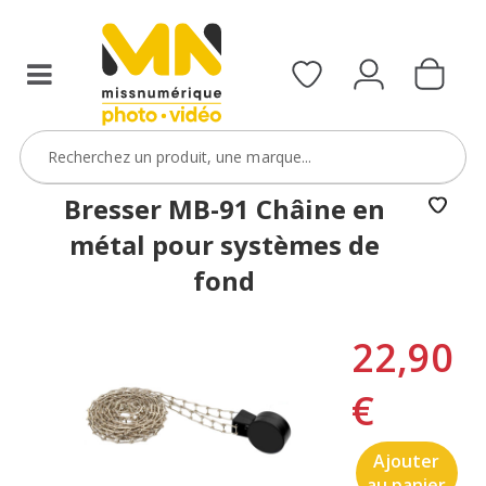
Bresser MB-91 Châine en
métal pour systèmes de
fond
22,90
€
Ajouter
au panier