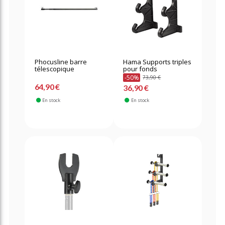
Phocusline barre
Hama Supports triples
télescopique
pour fonds
-50%
73,90 €
64,90 €
36,90 €
En stock
En stock