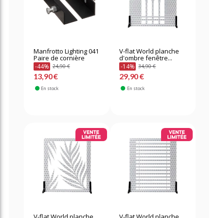
Manfrotto Lighting 041
V-flat World planche
Paire de cornière
d'ombre fenêtre...
-44%
-14%
24,90 €
34,90 €
13,90 €
29,90 €
En stock
En stock
V-flat World planche
V-flat World planche