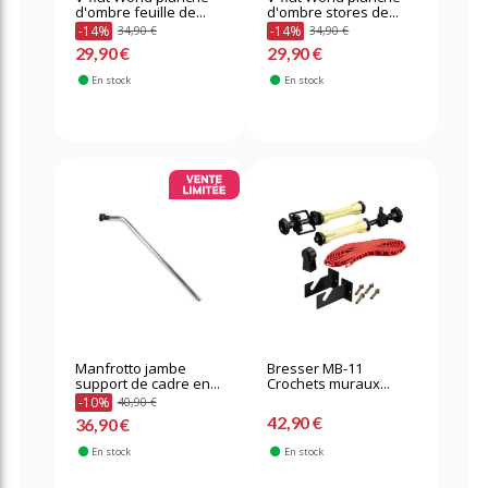
d'ombre feuille de...
d'ombre stores de...
-14%
-14%
34,90 €
34,90 €
29,90 €
29,90 €
En stock
En stock
Manfrotto jambe
Bresser MB-11
support de cadre en...
Crochets muraux...
-10%
40,90 €
42,90 €
36,90 €
En stock
En stock