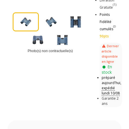
Livraison
(1)
Gratuite
Points
Fidélité
(2)
cumulés
90pts
Dernier
article
Photo(s) non contractuelle(s)
disponible
en ligne
En
stock
préparé
aujourd'hui,
expédié
lundi 10/08
Garantie 2
ans