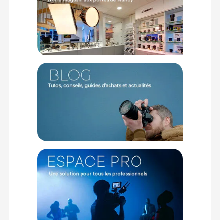
température.
Un confort d’utilisation optimal
Les œilletons rabattables permettent une observation
confortable, même avec des lunettes. La molette de mise au
point centrale, discrète et antidérapante, assure un réglage
précis et rapide.
Caractéristiques des Bushnell Jumelles H2O 10x25 :
Type de prisme : Toit (BAK4)
Grossissement : 10x
Diamètre de l’objectif : 25 mm
Angle de vision : 6,1°
Champ de vision : 320' à 1000 yd / 106,2 m à 1000 m
Distance minimale de mise au point : 5,1 m
Diamètre de la pupille de sortie : 2,5 mm
Dégagement oculaire : 10 mm
Réglage dioptrique : Oui
Type de mise au point : Centrale
Étanchéité : IPX7
Remplissage : Azote (antibuée)