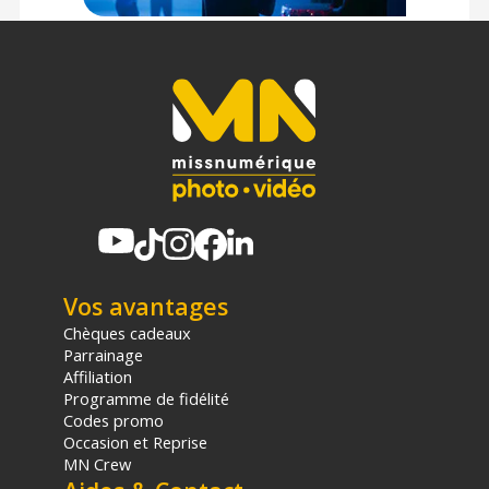
Dimensions : 10,4 cm de long
Poids : 303 g
CONTENU DU CARTON
1 x Bushnell Jumelles H2O 10x25
Offre valable jusqu'au 09-08-2026 inclus.
Code EAN Bushnell Jumelles H2O 10x25 - Jumelles randonnée
/ nature - Achat et prix :
029757007674
Garantie 2 ans
Vos avantages
(1) Offre valable jusqu'au 31 Décembre 2030 à partir de 49 euros
Chèques cadeaux
d'achat, sur la base d'une expédition Chronopost 24H vers un point
Parrainage
relais situé en France continentale uniquement, valable uniquement
Affiliation
sur les produits de moins de 1m et moins de 20Kg.
Programme de fidélité
(2) Nombre de points Fidélité estimés, hors remises au panier, basé
sur le prix TTC en €, les points seront effectivement calculés dans le
Codes promo
panier.
Occasion et Reprise
MN Crew