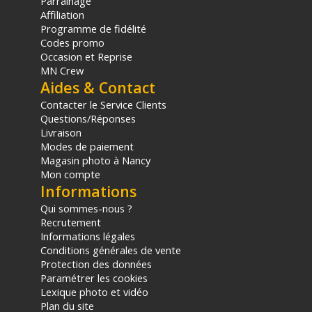
Parrainage
Caractéristiques des jumelles Pentax Papilio III 8.5x21
Affiliation
WR Olive :
Programme de fidélité
Codes promo
Marque : Pentax
Occasion et Reprise
Modèle : Papilio III 8.5x21 WR
MN Crew
Couleur : Olive
Aides & Contact
Grossissement : 8.5x
Diamètre de l'objectif : 21 mm
Contacter le Service Clients
Champ de vision réel : 6.0°
Questions/Réponses
Livraison
Champ de vision à 1000 m : 105 m
Modes de paiement
Champ de vision à 1000 yards : 315 ft.
Magasin photo à Nancy
Pupille de sortie : 2.5 mm
Mon compte
Dégagement oculaire : 15 mm
Informations
Luminosité relative : 6,3
Distance minimale de mise au point : Approx. 0.5 m
Qui sommes-nous ?
Hauteur : 116 mm
Recrutement
Largeur : 110 mm
Informations légales
Épaisseur : 55 mm
Conditions générales de vente
Protection des données
Poids : Approx. 295 g
Paramétrer les cookies
Lexique photo et vidéo
CONTENU DU CARTON
Plan du site
1x Jumelles Pentax Papilio III 8.5x21 WR Olive