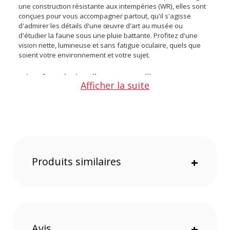
une construction résistante aux intempéries (WR), elles sont
conçues pour vous accompagner partout, qu'il s'agisse
d'admirer les détails d'une œuvre d'art au musée ou
d'étudier la faune sous une pluie battante. Profitez d'une
vision nette, lumineuse et sans fatigue oculaire, quels que
soient votre environnement et votre sujet.
Points forts des jumelles Pentax Papilio III 8.5x21 WR
Afficher la suite
Olive :
Observation macro exceptionnelle dès 50 centimètres
Grossissement de 8,5x pour un rapprochement maximal
Mécanisme original Pentax de correction de convergence
Construction résistante aux intempéries (WR)
Optique haute performance avec revêtement HD et
Produits similaires
+
prismes BaK4
Confort visuel grâce à un long dégagement oculaire de 15
mm
Observation macro exceptionnelle dès 50 centimètres
La série Papilio brille par sa polyvalence : en plus des
Avis
+
applications standard comme l'ornithologie ou les