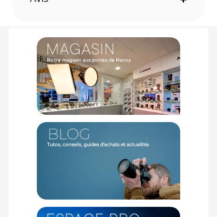
événements sportifs, elle permet d'observer des sujets à
une distance minimale de mise au point d'environ 50
centimètres. Ce modèle 8,5x est particulièrement redoutable
pour plonger au cœur des détails des insectes, des fleurs ou
des expositions en galerie d'art.
Mécanisme original Pentax de correction de
convergence
L'observation d'objets très proches provoque généralement
un décalage gênant entre le champ visuel des deux yeux.
Pour offrir un confort absolu, ces jumelles intègrent un
mécanisme unique qui fait coulisser les lentilles objectives en
fonction de la distance de mise au point. Vos yeux ne
fatiguent pas, et le mécanisme revient à sa position normale
pour les observations à longue distance.
Construction résistante aux intempéries (WR)
Pour la toute première fois dans cette gamme, le Papilio III
bénéficie d'une construction WR qui minimise la pénétration
de l'eau et de l'humidité. Elles sont parfaitement fiables sous
la pluie, dans le brouillard ou dans les milieux sujets aux
éclaboussures d'eau. Les oculaires et la plaque avant en
verre sont en plus traités avec un revêtement anti-taches