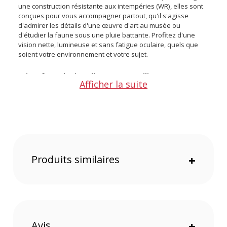
une construction résistante aux intempéries (WR), elles sont
conçues pour vous accompagner partout, qu'il s'agisse
d'admirer les détails d'une œuvre d'art au musée ou
d'étudier la faune sous une pluie battante. Profitez d'une
vision nette, lumineuse et sans fatigue oculaire, quels que
soient votre environnement et votre sujet.
Points forts des jumelles Pentax Papilio III 8.5x21 WR
Afficher la suite
Noir :
Observation macro exceptionnelle dès 50 centimètres
Grossissement de 8,5x pour un rapprochement maximal
Mécanisme original PENTAX de correction de convergence
Construction résistante aux intempéries (WR)
Optique haute performance avec revêtement HD et
Produits similaires
+
prismes BaK4
Confort visuel grâce à un long dégagement oculaire de 15
mm
Observation macro exceptionnelle dès 50 centimètres
La série Papilio brille par sa polyvalence : en plus des
Avis
+
applications standard comme l'ornithologie ou les