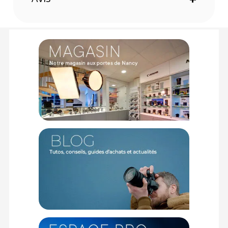
événements sportifs, elle permet d'observer des sujets à
une distance minimale de mise au point d'environ 50
centimètres. Ce modèle 8,5x est particulièrement redoutable
pour plonger au cœur des détails des insectes, des fleurs ou
des expositions en galerie d'art.
Mécanisme original PENTAX de correction de
convergence
L'observation d'objets très proches provoque généralement
un décalage gênant entre le champ visuel des deux yeux.
Pour offrir un confort absolu, ces jumelles intègrent un
mécanisme unique qui fait coulisser les lentilles objectives en
fonction de la distance de mise au point. Vos yeux ne
fatiguent pas, et le mécanisme revient à sa position normale
pour les observations à longue distance.
Construction résistante aux intempéries (WR)
Pour la toute première fois dans cette gamme, le Papilio III
bénéficie d'une construction WR qui minimise la pénétration
de l'eau et de l'humidité. Elles sont parfaitement fiables sous
la pluie, dans le brouillard ou dans les milieux sujets aux
éclaboussures d'eau. Les oculaires et la plaque avant en
verre sont en plus traités avec un revêtement anti-taches