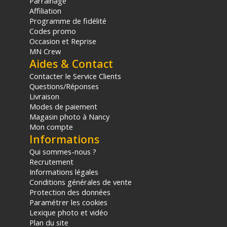
Parrainage
Caractéristiques des jumelles Pentax Papilio III 8.5x21
Affiliation
WR Noir :
Programme de fidélité
Codes promo
Marque : Pentax
Occasion et Reprise
Modèle : Papilio III 8.5x21 WR
MN Crew
Couleur : Noir
Aides & Contact
Grossissement : 8.5x
Diamètre de l'objectif : 21 mm
Contacter le Service Clients
Champ de vision réel : 6.0°
Questions/Réponses
Livraison
Champ de vision à 1000 m : 105 m
Modes de paiement
Champ de vision à 1000 yards : 315 ft.
Magasin photo à Nancy
Pupille de sortie : 2.5 mm
Mon compte
Dégagement oculaire : 15 mm
Informations
Luminosité relative : 6,3
Distance minimale de mise au point : Approx. 0.5 m
Qui sommes-nous ?
Hauteur : 116 mm
Recrutement
Largeur : 110 mm
Informations légales
Épaisseur : 55 mm
Conditions générales de vente
Protection des données
Poids : Approx. 295 g
Paramétrer les cookies
Lexique photo et vidéo
CONTENU DU CARTON
Plan du site
1x Jumelles Pentax Papilio III 8.5x21 WR Noir