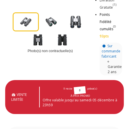
Livraison
(1)
Gratuite
Points
Fidélité
(2)
cumulés
93pts
Sur
commande
Photo(s) non contractuelle(s)
fabricant
Garantie
2 ans
Il reste
pièce(s)
0
VENTE
À PRIX PROMO
LIMITÉE
Offre valable jusqu'au samedi 05 décembre à
23h59