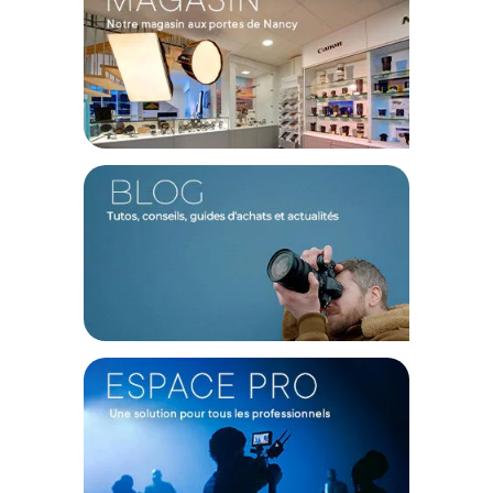
Prise en main ergonomique
Le châssis en aluminium recouvert d’un revêtement
antidérapant assure une bonne résistance aux chocs tout en
offrant une prise en main confortable et sécurisée. Les
repose-paumes ergonomiques améliorent encore la stabilité.
Mise au point facile et précise
La molette centrale permet un réglage rapide et précis de la
mise au point, même avec des gants. Un réglage dioptrique
est également disponible pour compenser les différences de
vision entre les yeux.
Confort d'utilisation
Les œilletons rabattables assurent une utilisation
confortable avec ou sans lunettes. Avec un dégagement
oculaire de 15 mm, elles réduisent la fatigue oculaire, même
lors d’une observation prolongée.
Caractéristiques des Bushnell Jumelles Powerview v2
10x42 :
Type de prisme : Toit (BK7)
Grossissement : 10x