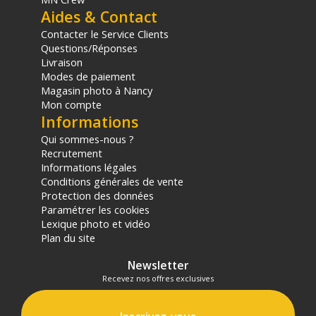
(1) Offre valable jusqu'au 31 Décembre 2030 à partir de 49 euros
Aides & Contact
d'achat, sur la base d'une expédition Chronopost 24H vers un point
Contacter le Service Clients
relais situé en France continentale uniquement, valable uniquement
Questions/Réponses
sur les produits de moins de 1m et moins de 20Kg.
Livraison
(2) Nombre de points Fidélité estimés, hors remises au panier, basé
Modes de paiement
sur le prix TTC en €, les points seront effectivement calculés dans le
Magasin photo à Nancy
panier.
Mon compte
Informations
Qui sommes-nous ?
Recrutement
Informations légales
Conditions générales de vente
Protection des données
Paramétrer les cookies
Lexique photo et vidéo
Plan du site
Newsletter
Recevez nos offres exclusives