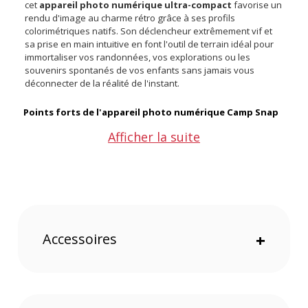
cet
appareil photo numérique ultra-compact
favorise un
rendu d'image au charme rétro grâce à ses profils
colorimétriques natifs. Son déclencheur extrêmement vif et
sa prise en main intuitive en font l'outil de terrain idéal pour
immortaliser vos randonnées, vos explorations ou les
souvenirs spontanés de vos enfants sans jamais vous
déconnecter de la réalité de l'instant.
Points forts de l'appareil photo numérique Camp Snap
2 :
Afficher la suite
Boîtier totalement dépourvu d'écran pour rester
concentré sur le moment présent
Six filtres colorimétriques accessibles directement via un
sélecteur physique sur le boîtier
Bouton de déclenchement ultra-réactif permettant de
figer l'action instantanément
Accessoires
+
Batterie endurante offrant jusqu'à cinq cents
déclenchements par cycle de charge
Mode veille automatique intelligent pour un réveil
immédiat lors de la prise de vue
Design global aminci de 15 % pour se glisser facilement
dans n'importe quelle poche