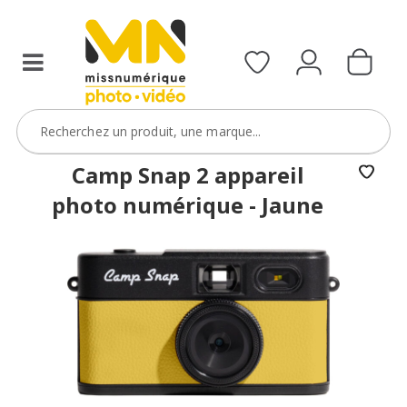
reflex,
compact,
bridge
ou
étanche)
avec
le
code
Camp Snap 2 appareil
BoitierBatterie5
photo numérique - Jaune
VOIR L'OFFRE