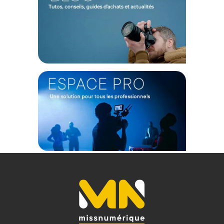
déclenchement entièrement repensé pour offrir une réponse
quasi immédiate, garantissant que vous ne raterez plus
jamais une expression fugace ou un mouvement rapide.
Cette vivacité mécanique s'associe à la technologie Quick
Draw, un système de gestion d'énergie intelligent qui plonge
le système en veille prolongée lors des phases d'inactivité.
Une simple pression sur le déclencheur suffit à le réveiller
instantanément. Combiné à une gestion de l'alimentation
permettant de réaliser environ cinq cents prises de vue par
charge, ce système vous permet de documenter de longues
journées d'exploration en toute sérénité.
Ergonomie optimisée et nouvelles possibilités créatives
Le design de cette seconde génération a été affiné de 15 %
dans son épaisseur, ce qui bonifie considérablement sa
préhension et sa compacité. Pour les photographes
souhaitant repousser les limites de la créativité, l'ajout d'un
filetage de 30,5 mm sur le bloc optique ouvre la porte à
l'utilisation de filtres tiers. Vous pouvez ainsi visser des filtres
de diffusion pour adoucir le piqué de l'image, des bonnettes
macro ou des filtres étoilés pour modifier la dynamique de la
lumière entrante. L'appareil prend également en compte les
jeunes utilisateurs avec l'intégration du système Camp Lock.