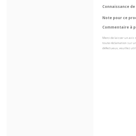
Connaissance de 
Note pour ce pro
Commentaire à pr
Merci de laisser un avis
toute réclamation sur un
défectueux, veuillez util