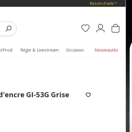
Besoin d'aide ?
stProd
Régie & Livestream
Occasion
Nouveautés
'encre GI-53G Grise