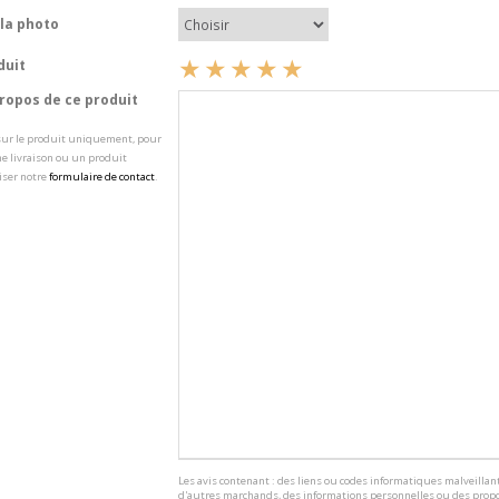
la photo
duit
opos de ce produit
 sur le produit uniquement, pour
e livraison ou un produit
iser notre
formulaire de contact
.
Les avis contenant : des liens ou codes informatiques malveillant
d'autres marchands, des informations personnelles ou des propo