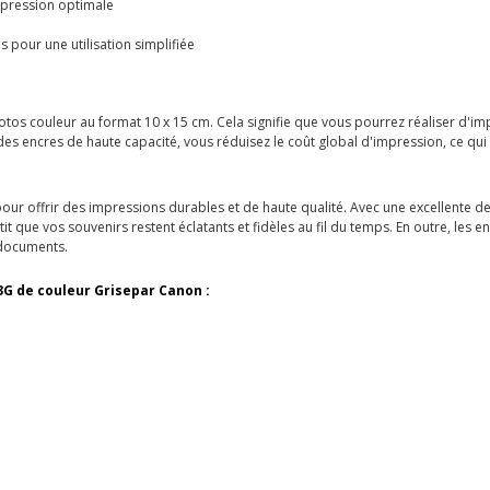
mpression optimale
 pour une utilisation simplifiée
tos couleur au format 10 x 15 cm. Cela signifie que vous pourrez réaliser d'i
 des encres de haute capacité, vous réduisez le coût global d'impression, ce q
r offrir des impressions durables et de haute qualité. Avec une excellente den
it que vos souvenirs restent éclatants et fidèles au fil du temps. En outre, les 
 documents.
3G de couleur Grise
par Canon :