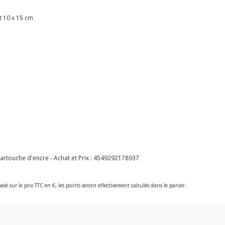
t 10 x 15 cm
rtouche d'encre - Achat et Prix :
4549292178937
asé sur le prix TTC en €, les points seront effectivement calculés dans le panier.