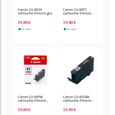
Canon CLI-65GY
Canon CLI-65PC
cartouche d'encre gris
cartouche d'encre...
19,80 €
19,80 €
En stock
En stock
Canon CLI-65PM
Canon CLI-65GBK
cartouche d'encre...
cartouche d'encre...
19,80 €
19,90 €