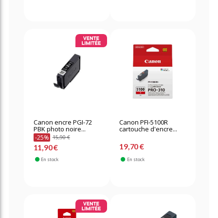
Canon encre PGI-72
Canon PFI-5100R
PBK photo noire...
cartouche d'encre...
-25%
15,90 €
19,70 €
11,90 €
En stock
En stock