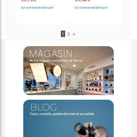
Sur commande fabricant
Sur commande fabricant
1
2
»