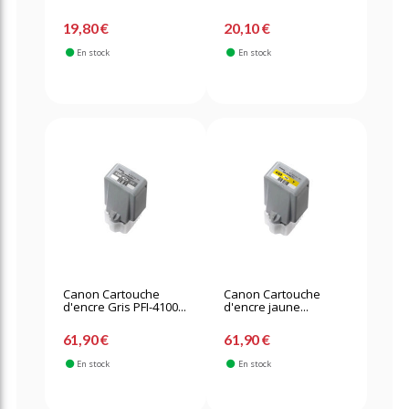
19,80 €
20,10 €
En stock
En stock
Canon Cartouche
Canon Cartouche
d'encre Gris PFI-4100...
d'encre jaune...
61,90 €
61,90 €
En stock
En stock