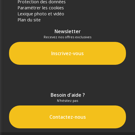
Protection des données
Paramétrer les cookies
Lexique photo et vidéo
Plan du site
Newsletter
Recevez nos offres exclusives
Inscrivez-vous
Besoin d'aide ?
N'hésitez pas
Contactez-nous