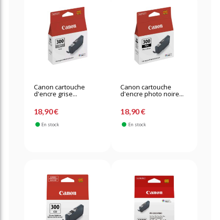
Canon cartouche
Canon cartouche
d'encre grise...
d'encre photo noire...
18,90 €
18,90 €
En stock
En stock