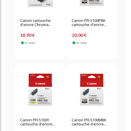
Canon cartouche
Canon PFI-5100PBK
d'encre Chroma...
cartouche d'encre...
18,90 €
20,00 €
En stock
En stock
Canon PFI-5100Y
Canon PFI-5100MBK
cartouche d'encre...
cartouche d'encre...