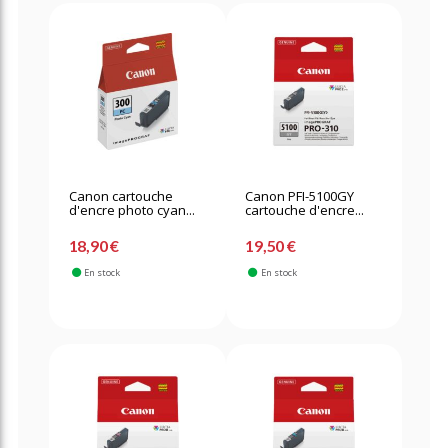
Canon cartouche
Canon PFI-5100GY
d'encre photo cyan...
cartouche d'encre...
18,90 €
19,50 €
En stock
En stock