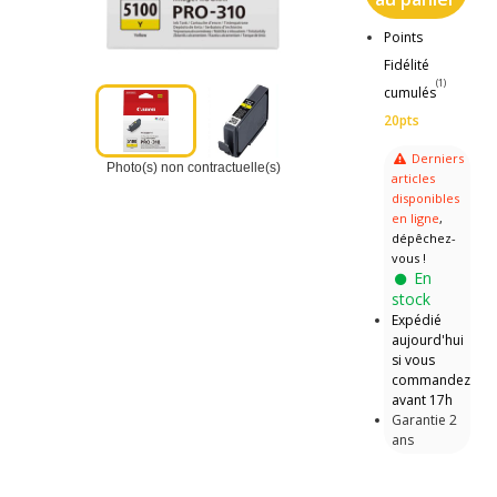
Points
Fidélité
(1)
cumulés
20pts
Derniers
Photo(s) non contractuelle(s)
articles
disponibles
en ligne
,
dépêchez-
vous !
En
stock
Expédié
aujourd'hui
si vous
commandez
avant 17h
Garantie 2
ans