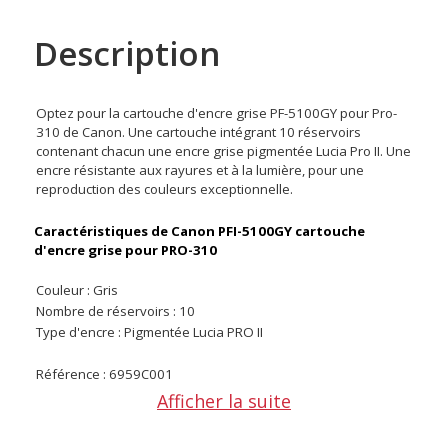
Description
Optez pour la cartouche d'encre grise PF-5100GY pour Pro-
310 de Canon. Une cartouche intégrant 10 réservoirs
contenant chacun une encre grise pigmentée Lucia Pro II. Une
encre résistante aux rayures et à la lumière, pour une
reproduction des couleurs exceptionnelle.
Caractéristiques de Canon PFI-5100GY cartouche
d'encre grise pour PRO-310
Couleur : Gris
Nombre de réservoirs : 10
Type d'encre : Pigmentée Lucia PRO II
Référence : 6959C001
Compatibilité : imagePROGRAF PRO-310
Afficher la suite
CONTENU DU CARTON :