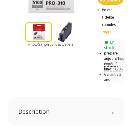
Points
Fidélité
(1)
cumulés
20pts
En
Photo(s) non contractuelle(s)
stock
préparé
aujourd'hui,
expédié
lundi 10/08
Garantie 2
ans
Description
-