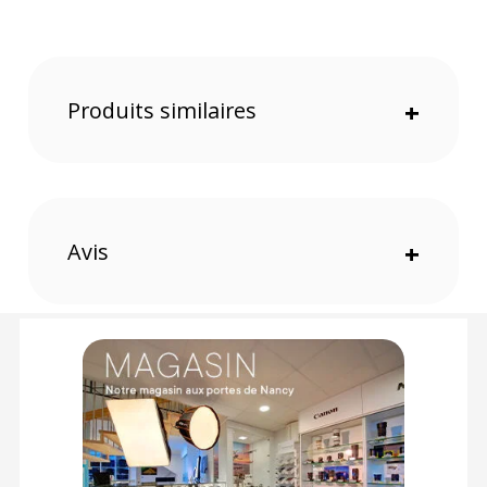
1 x Canon PFI-5100GY cartouche d'encre grise pour PRO-310
Offre valable jusqu'au 08-08-2026 inclus.
Produits similaires
+
Code EAN Canon PFI-5100GY cartouche d'encre grise pour
PRO-310 - Cartouche d'encre - Achat et Prix :
4549292243376
Garantie 2 ans
(1) Nombre de points Fidélité estimés, hors remises au panier, basé
sur le prix TTC en €, les points seront effectivement calculés dans le
panier.
Avis
+