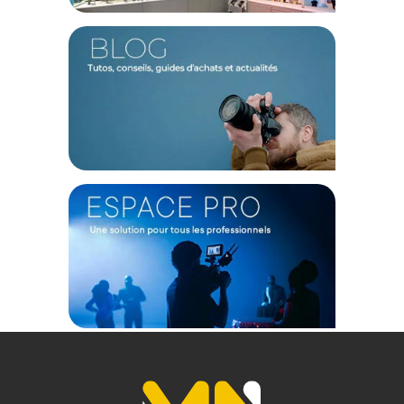
Offre valable jusqu'au 09-08-2026 inclus.
(1) Offre valable jusqu'au 31 Décembre 2030 à partir de 49 euros
d'achat, sur la base d'une expédition Chronopost 24H vers un point
relais situé en France continentale uniquement, valable uniquement
sur les produits de moins de 1m et moins de 20Kg.
(2) Sous réserve d'éligibilité.
(3) Nombre de points Fidélité estimés, hors remises au panier, basé
sur le prix TTC en €, les points seront effectivement calculés dans le