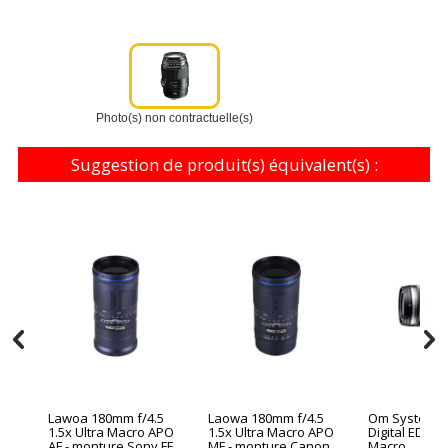
Photo(s) non contractuelle(s)
Suggestion de produit(s) équivalent(s) :
Lawoa 180mm f/4.5
Laowa 180mm f/4.5
Om System M
1.5x Ultra Macro APO
1.5x Ultra Macro APO
Digital ED 60
AF - monture Sony FE
MF - monture Canon
Macro