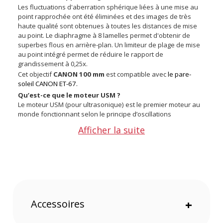
Les fluctuations d'aberration sphérique liées à une mise au
point rapprochée ont été éliminées et des images de très
haute qualité sont obtenues à toutes les distances de mise
au point. Le diaphragme à 8 lamelles permet d'obtenir de
superbes flous en arrière-plan. Un limiteur de plage de mise
au point intégré permet de réduire le rapport de
grandissement à 0,25x.
Cet objectif
CANON 100 mm
est compatible avec
le pare-
soleil CANON ET-67.
Qu’est-ce que le moteur USM ?
Le moteur USM (pour ultrasonique) est le premier moteur au
monde fonctionnant selon le principe d’oscillations
ultrasoniques utilisées pour piloter une mise au point quasi-
Afficher la suite
silencieuse. Il est plus rapide que l’œil humain.
Un objectif USM s’arrête en outre sans inertie à l’instant exact
où l’appareil détecte que la mise au point est correctement
effectuée.
Caractéristiques de l'objectif CANON EF 100 mm f/2.8
Macro USM :
Garantie 1 an
Angle de champ diagonal : 24°
Accessoires
+
Construction optique (lentilles/groupes) : 12/8
Nombre de lamelles du diaphragme : 8