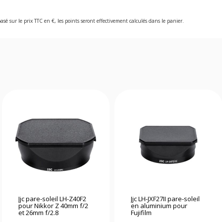
asé sur le prix TTC en €, les points seront effectivement calculés dans le panier.
Jjc pare-soleil LH-Z40F2
Jjc LH-JXF27II pare-soleil
pour Nikkor Z 40mm f/2
en aluminium pour
et 26mm f/2.8
Fujifilm