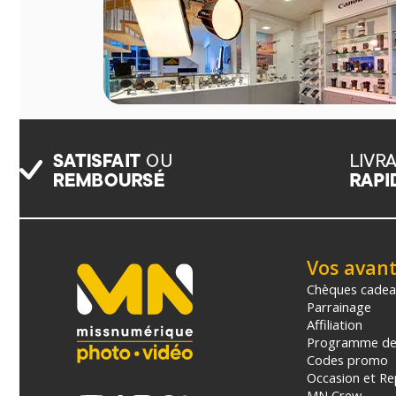
Vos avan
Chèques cade
Parrainage
Affiliation
Programme de 
Codes promo
Occasion et Re
MN Crew