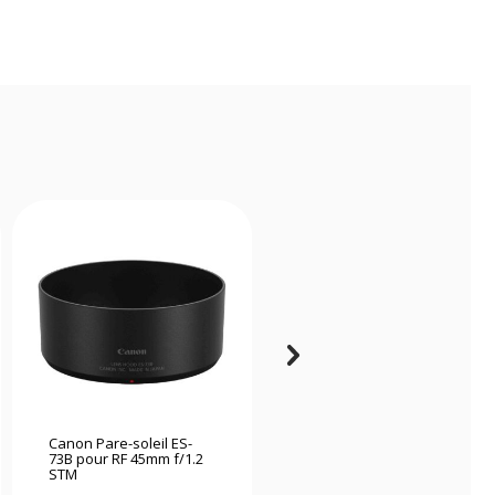
Canon Pare-soleil ES-
Nikon pare-soleil HB-39
73B pour RF 45mm f/1.2
pour AF-S DX 18-300mm
STM
f/3.5-5.6 VR