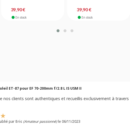
39,90 €
39,90 €
En stock
En stock
leil ET-87 pour EF 70-200mm f/2.8 L IS USM II
e nos clients sont authentiques et recueillis exclusivement à travers 
ublié par
Eric
(Amateur passionné)
le 06/11/2023