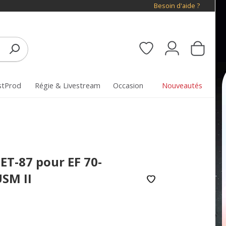
Besoin d'aide ?
stProd
Régie & Livestream
Occasion
Nouveautés
ET-87 pour EF 70-
USM II