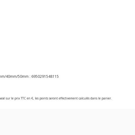
 24mm/40mm/50mm :
6950291548115
asé sur le prix TTC en €, les points seront effectivement calculés dans le panier.