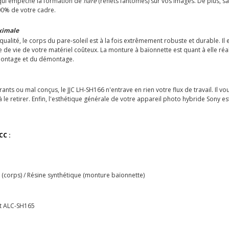
e qui empêche la formation de
flare
(reflets fantômes) sur vos images. De plus, s
00% de votre cadre.
ximale
ualité, le corps du pare-soleil est à la fois extrêmement robuste et durable. Il en
ée de vie de votre matériel coûteux. La monture à baïonnette est quant à elle réa
u montage et du démontage.
 ou mal conçus, le JJC LH-SH166 n'entrave en rien votre flux de travail. Il vous
le retirer. Enfin, l'esthétique générale de votre appareil photo hybride Sony es
CC :
 (corps) / Résine synthétique (monture baïonnette)
et ALC-SH165