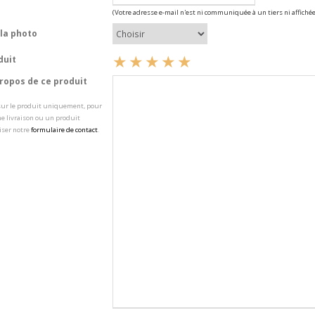
(Votre adresse e-mail n'est ni communiquée à un tiers ni affichée
la photo
duit
opos de ce produit
 sur le produit uniquement, pour
e livraison ou un produit
iser notre
formulaire de contact
.