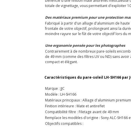
bénéficie d'une finition mate antireflet méticuleus
totale de vignettage, vous permettant d'exploiter 1
Des matériaux premium pour une protection ma
Fabriqué à partir d'un alliage d'aluminium de haute q
frontale de votre objectif, prolongeant ainsi la dur
moindre rayure sur le fût de votre objectif lors d
Une ergonomie pensée pour les photographes
Contrairement à de nombreux pare-soleils encombrants
de 49 mm (comme des filtres UV ou ND) sans avoir à 
compact et élégant.
Caractéristiques du pare-soleil LH-SH166 par J
Marque : JJC
Modèle : LH-SH166
Matériaux principaux : Alliage d'aluminium premium
Finition intérieure : Mate et antireflet
Compatibilité filtre : Filetage avant de 49 mm
Remplace les modèles d'origine : Sony ALC-SH166 
Objectifs compatibles :