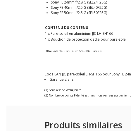
Sony FE 24mm f/2.8 G (SEL24F28G)
Sony FE 40mm f/2.5 G (SEL40F25G)
Sony FE 50mm f/2.5 G (SEL50F25G)
CONTENU DU CONTENU
1 x Pare-soleil en aluminium JJC LH-SH166
1 x Bouchon de protection dédié pour pare-soleil
Offre valable jusqu'au 07-08-2026 inclus.
Code EAN JJC pare-soleil LH-SH166 pour Sony FE
Garantie 2 ans
(1) Sous réserve d'éligibilité.
(2) Nombre de points Fidélité estimés, hors remises au panier, b
Produits similaires