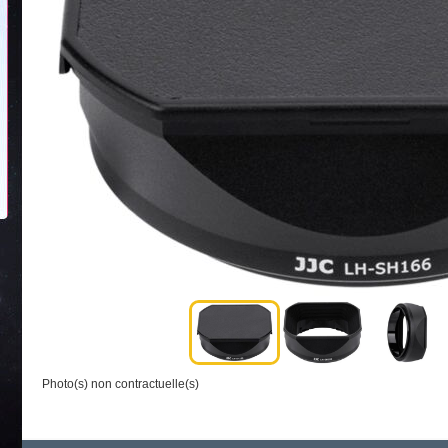
Photo(s) non contractuelle(s)