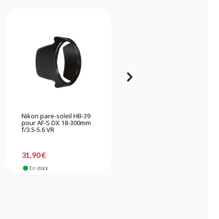
Nikon pare-soleil HB-39
Caruba EW-83F Noir
pour AF-S DX 18-300mm
Pare-soleil
f/3.5-5.6 VR
31,90 €
22,90 €
En stock
En stock