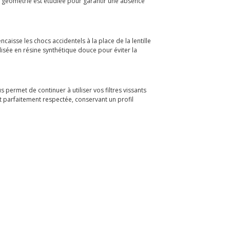
a géométrie est étudiée pour garantir une absence
caisse les chocs accidentels à la place de la lentille
lisée en résine synthétique douce pour éviter la
 permet de continuer à utiliser vos filtres vissants
t parfaitement respectée, conservant un profil