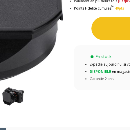
Paiement en plusieurs fois
jusqu'
(2)
Points Fidélité cumulés
40pts
En stock
Expédié aujourd'hui si
DISPONIBLE
en magasin
Garantie 2 ans