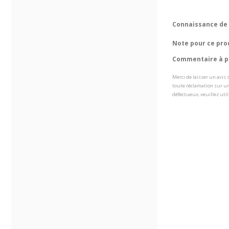
Connaissance de 
Note pour ce pro
Commentaire à pr
Merci de laisser un avis
toute réclamation sur un
défectueux, veuillez util