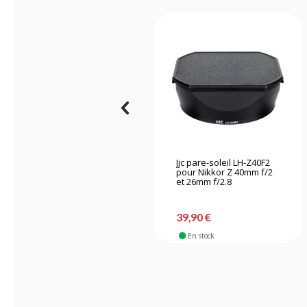
Jjc pare-soleil LH-Z40F2
pour Nikkor Z 40mm f/2
et 26mm f/2.8
39,90 €
En stock