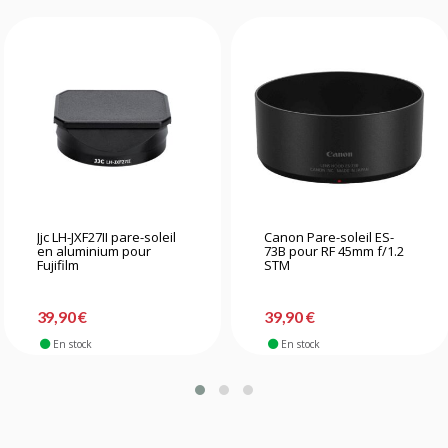
Jjc LH-JXF27II pare-soleil
Canon Pare-soleil ES-
en aluminium pour
73B pour RF 45mm f/1.2
Fujifilm
STM
39,90 €
39,90 €
En stock
En stock