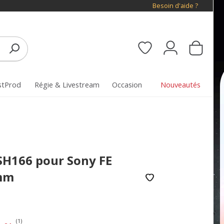
Besoin d'aide ?
stProd
Régie & Livestream
Occasion
Nouveautés
-SH166 pour Sony FE
mm
(1)