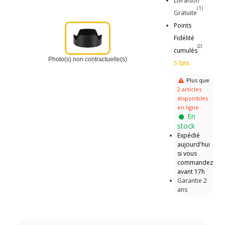
Livraison
(1)
Gratuite
Points
Fidélité
(2)
cumulés
Photo(s) non contractuelle(s)
57pts
Plus que
2 articles
disponibles
en ligne
En
stock
Expédié
aujourd'hui
si vous
commandez
avant 17h
Garantie 2
ans