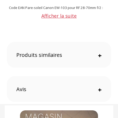
Code EAN Pare-soleil Canon EW-103 pour RF 28-70mm f/2 :
4549292115659
Afficher la suite
Garantie 2 ans
(1) Offre valable jusqu'au 31 Décembre 2030 à partir de 49 euros
d'achat, sur la base d'une expédition Chronopost 24H vers un point
relais situé en France continentale uniquement, valable uniquement
sur les produits de moins de 1m et moins de 20Kg.
(2) Nombre de points Fidélité estimés, hors remises au panier, basé
sur le prix TTC en €, les points seront effectivement calculés dans le
Produits similaires
+
panier.
Avis
+