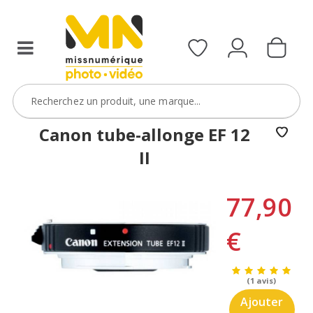
Canon tube-allonge EF 12
II
77,90
€
(1 avis)
Ajouter