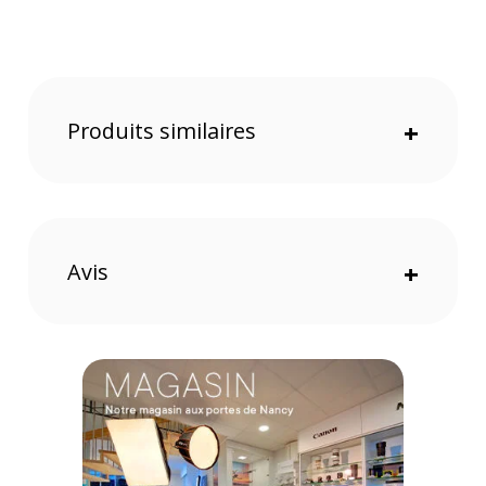
Code EAN tube-allonge CANON EF 12 II :
4960999204291
Garantie 2 ans
(1) Offre valable jusqu'au 31 Décembre 2030 à partir de 49 euros
Produits similaires
+
d'achat, sur la base d'une expédition Chronopost 24H vers un point
relais situé en France continentale uniquement, valable uniquement
sur les produits de moins de 1m et moins de 20Kg.
(2) Nombre de points Fidélité estimés, hors remises au panier, basé
sur le prix TTC en €, les points seront effectivement calculés dans le
panier.
Avis
+