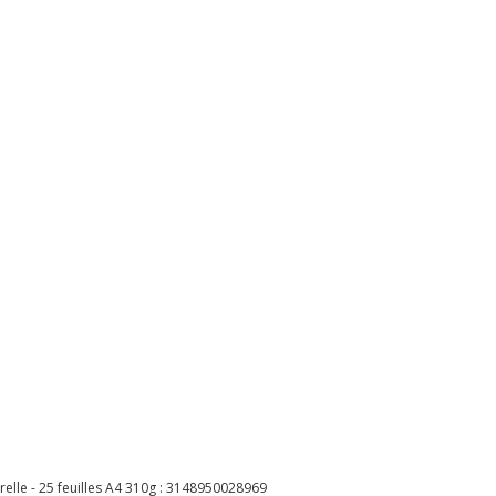
lle - 25 feuilles A4 310g :
3148950028969