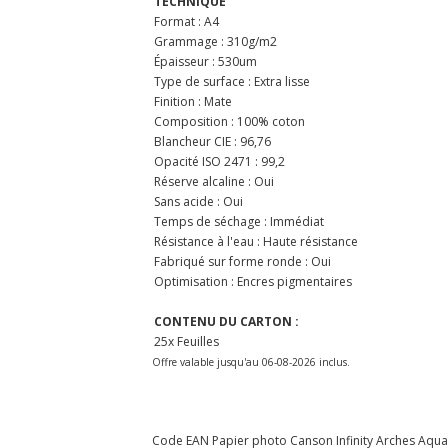
TECHNIQUE
Format : A4
Grammage : 310g/m2
Épaisseur : 530um
Type de surface : Extra lisse
Finition : Mate
Composition : 100% coton
Blancheur CIE : 96,76
Opacité ISO 2471 : 99,2
Réserve alcaline : Oui
Sans acide : Oui
Temps de séchage : Immédiat
Résistance à l'eau : Haute résistance
Fabriqué sur forme ronde : Oui
Optimisation : Encres pigmentaires
CONTENU DU CARTON :
25x Feuilles
Offre valable jusqu'au 06-08-2026 inclus.
Code EAN Papier photo Canson Infinity Arches Aquare