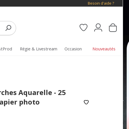
Besoin d'aide ?
stProd
Régie & Livestream
Occasion
Nouveautés
rches Aquarelle - 25
papier photo