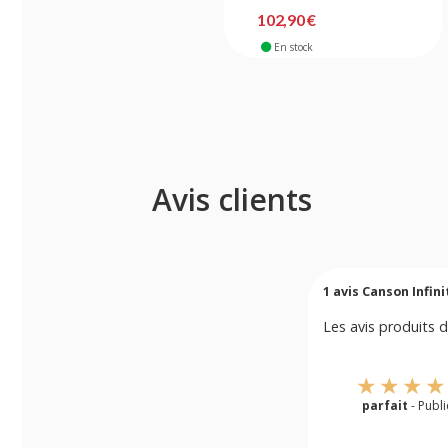
102,90 €
En stock
Avis clients
1
avis Canson Infini
Les avis produits d
parfait
- Publ