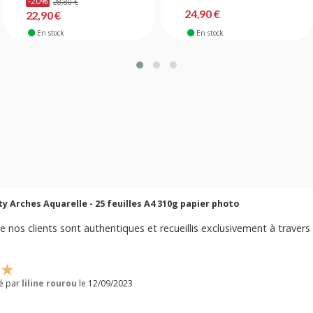
-20%
28,80 €
24,90 €
22,90 €
En stock
En stock
ty Arches Aquarelle - 25 feuilles A4 310g papier photo
e nos clients sont authentiques et recueillis exclusivement à travers 
ié par
liline rourou
le 12/09/2023