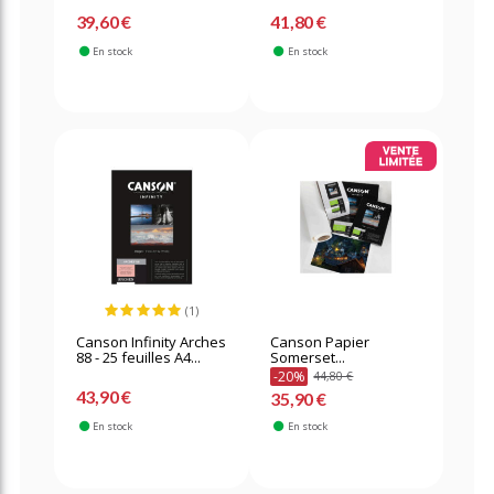
39,60 €
41,80 €
En stock
En stock
(1)
Canson Infinity Arches
Canson Papier
88 - 25 feuilles A4...
Somerset...
-20%
44,80 €
43,90 €
35,90 €
En stock
En stock