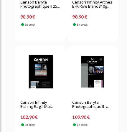
Canson Baryta
Canson Infinity Arches
Photographique II 25...
BFK Rive Blanc 310g...
90,90 €
98,90 €
En stock
En stock
Canson Infinity
Canson Baryta
Etching Rag II Mat...
Photographique II -...
102,90 €
109,90 €
En stock
En stock