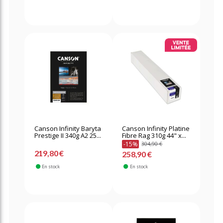
Canson Infinity Baryta
Canson Infinity Platine
Prestige II 340g A2 25...
Fibre Rag 310g 44" x...
-15%
304,90 €
219,80 €
258,90 €
En stock
En stock