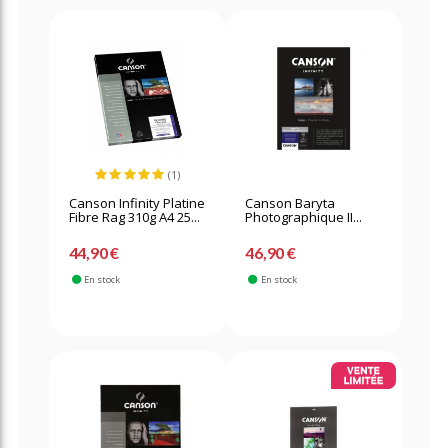
(1)
Canson Infinity Platine
Canson Baryta
Fibre Rag 310g A4 25...
Photographique II...
44,90 €
46,90 €
En stock
En stock