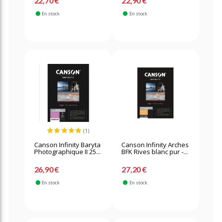
22,70 €
22,90 €
En stock
En stock
(1)
Canson Infinity Baryta
Canson Infinity Arches
Photographique II 25...
BFK Rives blanc pur -...
26,90 €
27,20 €
En stock
En stock