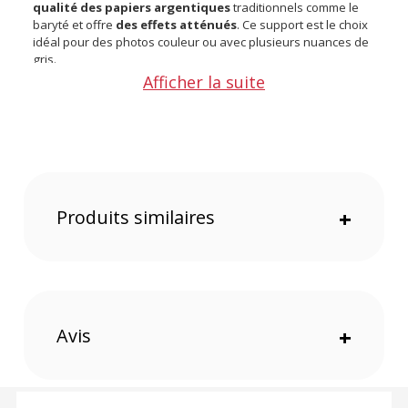
qualité des papiers argentiques
traditionnels comme le
baryté et offre
des effets atténués
. Ce support est le choix
idéal pour des photos couleur ou avec plusieurs nuances de
gris.
Afficher la suite
Caractéristiques du papier photo CANSON Infinity
PhotoSatin Premium RC 270g 25 feuilles
270g 25 feuilles Format A3+ Compatible avec les imprimantes
jet d’encre pigmentaire et à colorants Séchage instantané
Résistant à l’eau Résistant aux agressions dues aux gaz
(ozone, CO2…) ou émanations (solvants) présents dans
l’atmosphère ambiante, pour maximiser la longévité de vos
tirages
Produits similaires
+
Offre valable jusqu'au 10-08-2026 inclus.
Code EAN Papier photo CANSON PhotoSatin 270g A3+ 25
Avis
+
feuilles :
3148952310116
(1) Offre valable jusqu'au 31 Décembre 2030 à partir de 49 euros
d'achat, sur la base d'une expédition Chronopost 24H vers un point
relais situé en France continentale uniquement, valable uniquement