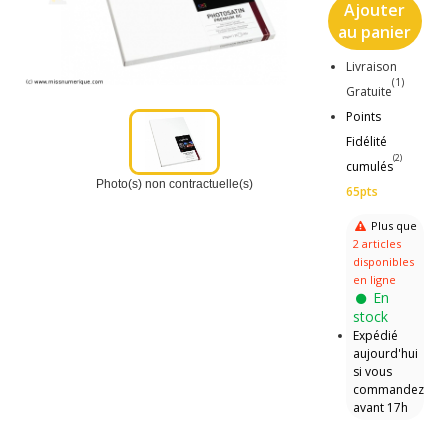
Ajouter
au panier
Livraison
(1)
Gratuite
Points
Fidélité
(2)
cumulés
Photo(s) non contractuelle(s)
65pts
Plus que
2 articles
disponibles
en ligne
En
stock
Expédié
aujourd'hui
si vous
commandez
avant 17h