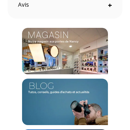
jour, des dents et des yeux retouchés, ainsi que le nouveau
Avis
+
contrôle de la zone du cou pour l’élimination des
imperfections et la peau uniforme. Vous
trouverez également des feuilles de contact (bêta), le
masquage des vêtements dans les personnes qui
masquent, les lectures HSL, le support PSB, et des mises à
jour Live for Studio.
Cette version ajoute des profils d’objectif fabricant Canon
pour tous les appareils EOS avec monture RF, un tethering
Fujifilm amélioré avec l’outil Focus Cursor en vue réelle, le
contrôle de la mise au point de l’appareil photo, des réglages
de mode de conduite pour les modèles compatibles, et
respecte désormais les réglages de recadrage intégrés à
l’appareil pour plus de modèles.
Nous avons également ajouté la prise en charge du
jour zéro pour le FUJIFILM X-T30 III, le Leica M EV1 (câblage
filaire, Live View) et le Canon EOS C50 (câblage filaire et sans
fil, Live View, ReTether), ainsi que le support du OM-System
OM5 II, du Leica D-Lux 8 100 YEARS OF LEICA Edition, et du
tethering des iPhone 16 et 17 via l’application mobile Capture
One.
En activant le logiciel, vous aurez accès à toutes les mises à