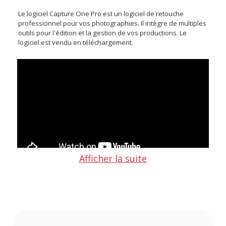
Le logiciel Capture One Pro est un logiciel de retouche
professionnel pour vos photographies. Il intègre de multiples
outils pour l'édition et la gestion de vos productions. Le
logiciel est vendu en téléchargement.
Afficher la suite
MISE A JOUR 16.7
Sorti le 29 octobre 2025, Capture One 16.7.0 introduit de
nouvelles fonctionnalités et améliorations, notamment
des masques combinés, un onglet d’outil de retouche mis à