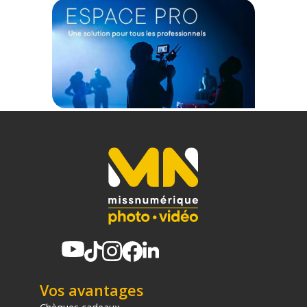
jour mineures qui suivront jusqu'à la prochaine majeure.
Caractéristiques du logiciel de retouche Capture One
Pro :
Speed Edit
Speed Edit vous permet, en maintenant certaines touches
enfoncées, de réaliser vos retouches rapidement sans avoir
à toucher la barre coulissante de l'interface.
Dehaze
Dites adieu au brouillard sur vos photos : Dehaze ajuste
automatiquement contraste et saturation sur vos clichés.
Importateur amélioré
L'importateur est plus rapide qu'auparavant et il optimise
l'utilisation de votre espace disque pour vous permettre
d'importer les images de différents dossiers simultanément.
Si vous avez un doute sur la fonction d'un outil, survolez le et
une infobulle vous fournira une brève explication sur son
mode d'action.
Vos avantages
Apprentissage
Chèques cadeaux