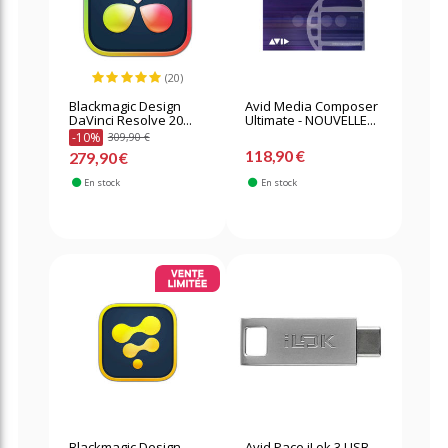
(20)
Blackmagic Design
Avid Media Composer
DaVinci Resolve 20...
Ultimate - NOUVELLE...
-10%
309,90 €
118,90 €
279,90 €
En stock
En stock
Blackmagic Design
Avid Pace iLok 3 USB