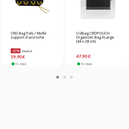
CRD Bag Pals / Molle
Crdbag CRDPOUCH
support d'accroche
Organizer Bag XLarge
(44 x 28 cm)
-43%
34,90 €
47,90 €
19,90 €
En stock
En stock