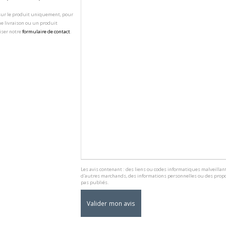
 sur le produit uniquement, pour
e livraison ou un produit
iser notre
formulaire de contact
.
Les avis contenant : des liens ou codes informatiques malveillant
d'autres marchands, des informations personnelles ou des propo
pas publiés.