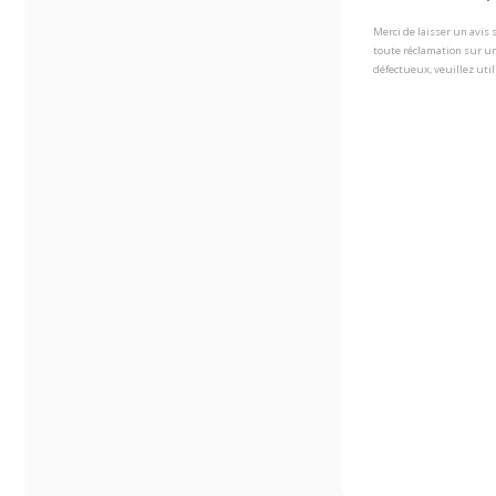
Merci de laisser un avis
toute réclamation sur un
défectueux, veuillez util