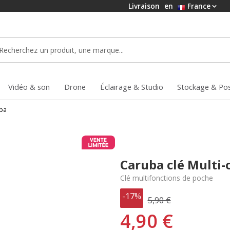
Livraison
en
France
Vidéo & son
Drone
Éclairage & Studio
Stockage & Po
ba
Caruba clé Multi-o
Clé multifonctions de poche
-17%
5,90 €
4,90 €