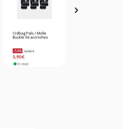
Crdbag Pals / Molle
Tenba 636-622 BYOB 9
Buckle X6 accroches
Camera Insert Noir
-54%
12,90 €
31,90 €
5,90 €
En stock
Bientôt disponible