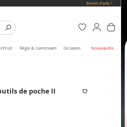
Besoin d'aide ?
stProd
Régie & Livestream
Occasion
Nouveautés
utils de poche II