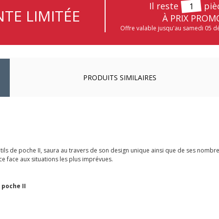
Il reste
piè
1
TE LIMITÉE
À PRIX PROM
Offre valable jusqu'au samedi 05 
PRODUITS SIMILAIRES
utils de poche II, saura au travers de son design unique ainsi que de ses nombr
e face aux situations les plus imprévues.
 poche II