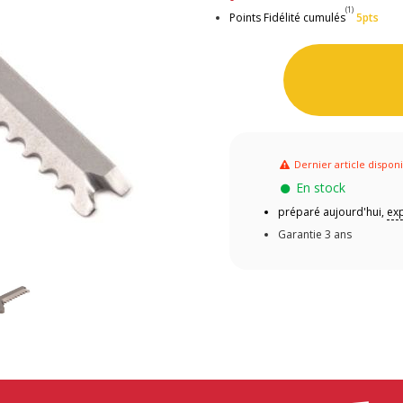
(1)
Points Fidélité cumulés
5pts
Dernier article dispon
En stock
préparé aujourd'hui,
exp
Garantie 3 ans