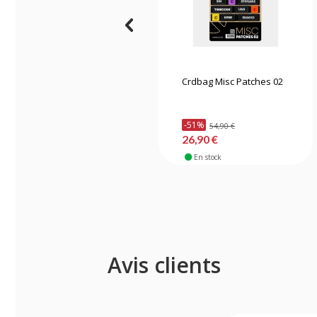
Crdbag Misc Patches 02
-51%
54,90 €
26,90 €
En stock
Avis clients