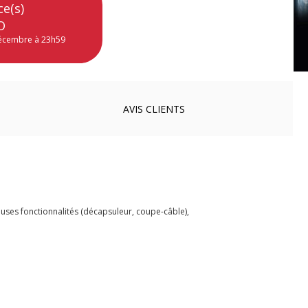
ce(s)
O
décembre à 23h59
AVIS
CLIENTS
euses fonctionnalités (décapsuleur, coupe-câble),