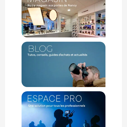
Offre valable jusqu'au 07-08-2026 inclus.
Code EAN Caruba HB-90A Pare-soleil Noir (pour Nikon Z DX 50-
250 mm f 4,5-6,3 VR) - Pare-soleil - Achate et Prix :
8718485021343
Garantie 2 ans
(1) Sous réserve d'éligibilité.
(2) Nombre de points Fidélité estimés, hors remises au panier, basé
sur le prix TTC en €, les points seront effectivement calculés dans le
panier.