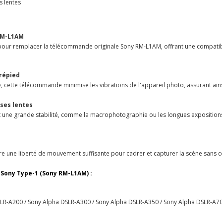
s lentes
RM-L1AM
ur remplacer la télécommande originale Sony RM-L1AM, offrant une compatib
trépied
, cette télécommande minimise les vibrations de l'appareil photo, assurant ains
sses lentes
ant une grande stabilité, comme la macrophotographie ou les longues expositio
e une liberté de mouvement suffisante pour cadrer et capturer la scène sans c
Sony Type-1 (Sony RM-L1AM) :
SLR-A200 / Sony Alpha DSLR-A300 / Sony Alpha DSLR-A350 / Sony Alpha DSLR-A7