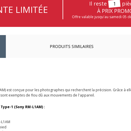
Il reste
piè
1
TE LIMITÉE
À PRIX PROM
Offre valable jusqu'au samedi 05 
PRODUITS SIMILAIRES
est conçue pour les photographes qui recherchent la précision. Grâce à elle,
, sont exemptes de flou dû aux mouvements de l'appareil.
Type-1 (Sony RM-L1AM) :
M-L1AM
pied