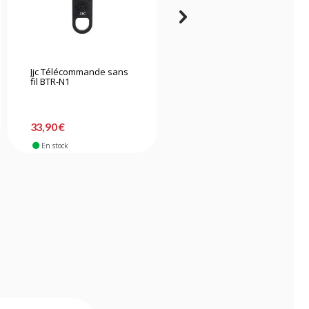
Jjc Télécommande sans
Canon télécommande
fil BTR-N1
sans fil RC-6
33,90 €
15,90 €
En stock
En stock