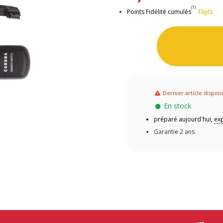
(1)
Points Fidélité cumulés
13pts
Dernier article dispon
En stock
préparé aujourd'hui,
exp
Garantie 2 ans