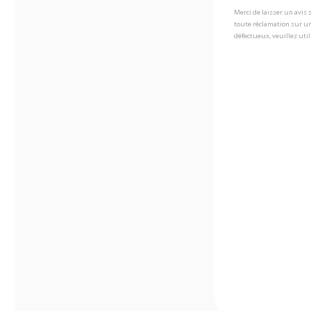
Merci de laisser un avis
toute réclamation sur un
défectueux, veuillez util