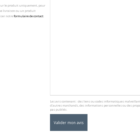
 sur le produit uniquement, pour
e livraison ou un produit
iser notre
formulaire de contact
.
Les avis contenant : des liens ou codes informatiques malveillant
d'autres marchands, des informations personnelles ou des propo
pas publiés.