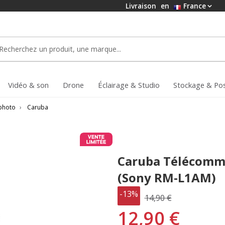
Livraison
en
France
Vidéo & son
Drone
Éclairage & Studio
Stockage & Po
photo
›
Caruba
Caruba Télécomm
(Sony RM-L1AM)
-13%
14,90 €
12,90 €