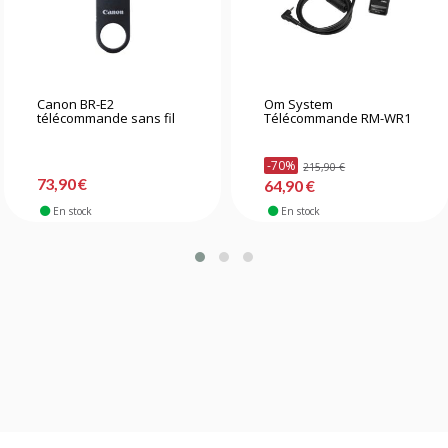
Canon BR-E2
Om System
télécommande sans fil
Télécommande RM-WR1
-70%
215,90 €
73,90 €
64,90 €
En stock
En stock