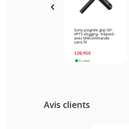
Sony poignée grip GP-
VPT3 vlogging - trépied -
avec télécommande
sans fil
128,90 €
En stock
Avis clients