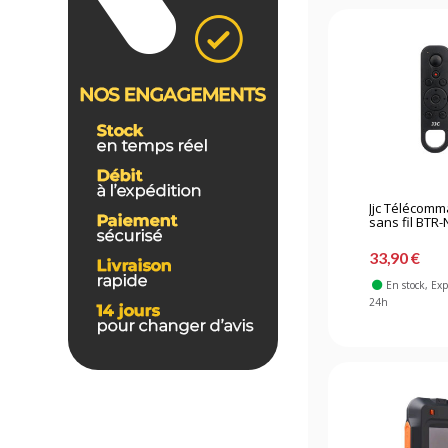
Jjc Télécom
sans fil BTR-
33,90 €
En stock
, Ex
24h