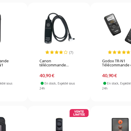
(7)
mande
Canon
Godox TR-N1
N1
télécommande...
Télécommande d
40,90 €
40,90 €
pédié sous
En stock
, Expédié sous
En stock
, Expédié
24h
24h