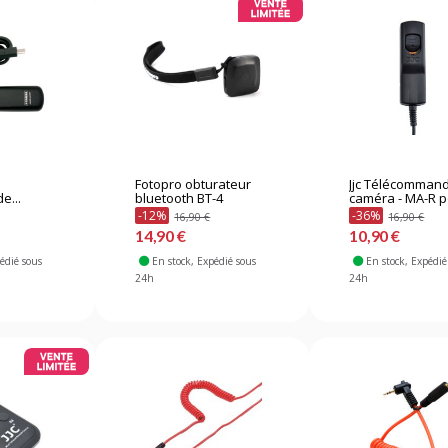
Fotopro obturateur
Jjc Télécomman
e...
bluetooth BT-4
caméra - MA-R po
-12%
-36%
16,90 €
16,90 €
14,90 €
10,90 €
pédié sous
En stock
, Expédié sous
En stock
, Expédié
24h
24h