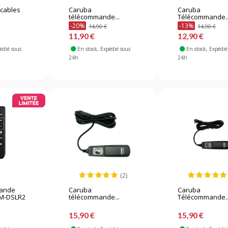
 cables
Caruba
Caruba
télécommande...
Télécommande..
-20%
-13%
14,90 €
14,90 €
11,90 €
12,90 €
pédié sous
En stock
, Expédié sous
En stock
, Expédié
24h
24h
(2)
mande
Caruba
Caruba
RM-DSLR2
télécommande...
Télécommande..
15,90 €
15,90 €