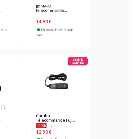
Jjc MA-M
.
télécommande...
14,90 €
 sous
En stock
, Expédié sous
24h
(1)
Caruba
.
Télécommande Fuji...
-19%
15,90 €
12,90 €