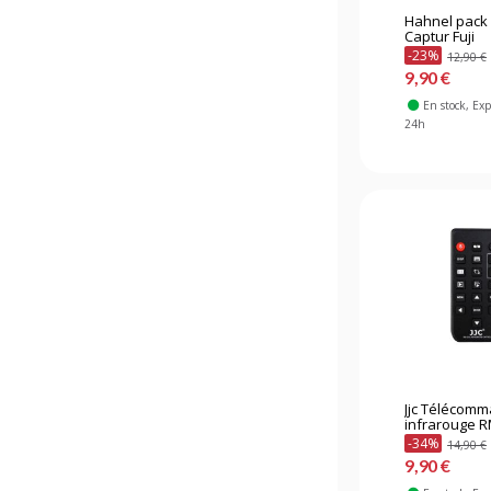
Hahnel pack
Captur Fuji
-23%
12,90 €
9,90 €
En stock
, Ex
24h
Jjc Télécom
infrarouge 
-34%
14,90 €
9,90 €