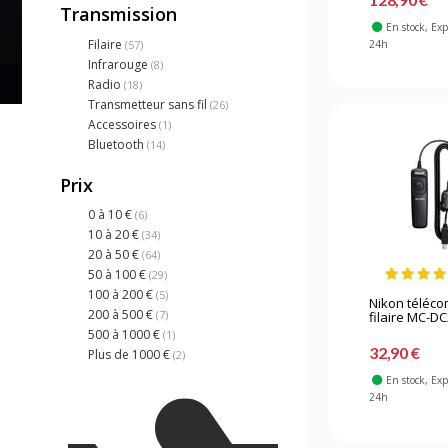
Transmission
En stock
, Ex
Filaire
24h
(57)
Infrarouge
(8)
Radio
(18)
Transmetteur sans fil
(26)
Accessoires
(1)
Bluetooth
(14)
Prix
0 à 10 €
(6)
10 à 20 €
(34)
20 à 50 €
(64)
50 à 100 €
(29)
100 à 200 €
(5)
Nikon téléc
200 à 500 €
(7)
filaire MC-D
500 à 1000 €
(1)
32,90 €
Plus de 1000 €
(2)
En stock
, Ex
24h