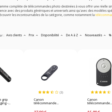
mme complète de télécommandes photo destinées à vous offrir une réelle simpl
llence avec des produits génériques et universels ainsi qu'avec des modéles sp
ouvrir les incontournables de la catégorie, comme notamment la
télécomman
Avis clients
Prix
Disponibilité
De A à Z
Nouveautés
%
ar :
(3)
 grip
Canon
Canon
ing -...
télécommande...
télécommande..
37,90 €
15,90 €