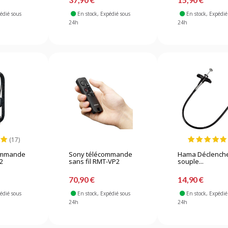
pédié sous
En stock
, Expédié sous
En stock
, Expédié
24h
24h
(17)
ommande
Sony télécommande
Hama Déclench
C2
sans fil RMT-VP2
souple...
70,90 €
14,90 €
pédié sous
En stock
, Expédié sous
En stock
, Expédié
24h
24h