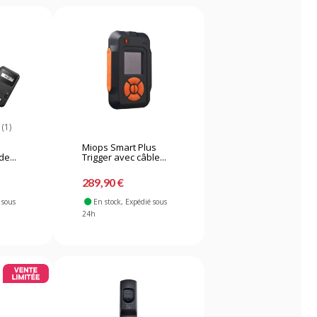
(1)
Miops Smart Plus
e...
Trigger avec câble...
289,90 €
 sous
En stock
, Expédié sous
24h