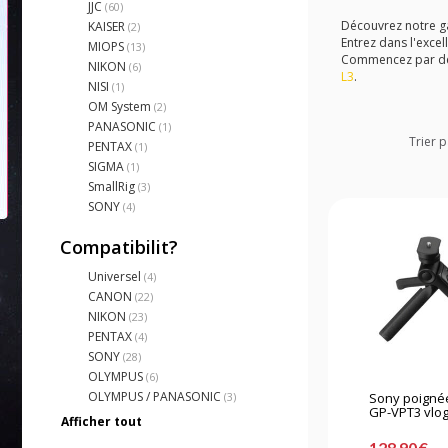
JJC
(60)
Découvrez notre ga
KAISER
(2)
Entrez dans l'exce
MIOPS
(13)
Commencez par déc
NIKON
(6)
L3
.
NISI
(1)
OM System
(2)
PANASONIC
(1)
Trier p
PENTAX
(1)
SIGMA
(1)
SmallRig
(3)
SONY
(4)
Compatibilit?
Universel
(4)
CANON
(22)
NIKON
(23)
PENTAX
(4)
SONY
(28)
OLYMPUS
(6)
OLYMPUS / PANASONIC
Sony poignée
(3)
GP-VPT3 vlogg
Afficher tout
128,90 €