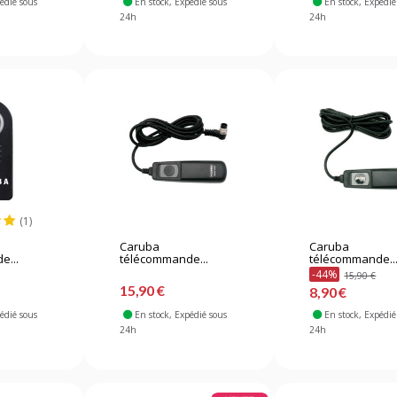
pédié sous
En stock
, Expédié sous
En stock
, Expédié
24h
24h
(1)
Caruba
Caruba
e...
télécommande...
télécommande..
-44%
15,90 €
15,90 €
8,90 €
pédié sous
En stock
, Expédié sous
En stock
, Expédié
24h
24h