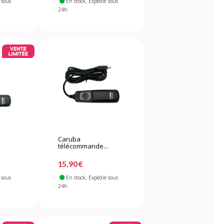
 sous
En stock
, Expédié sous
24h
Caruba
.
télécommande...
15,90 €
 sous
En stock
, Expédié sous
24h