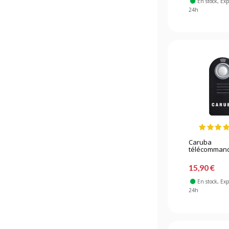
En stock
, Ex
24h
Caruba
télécommand
15,90 €
En stock
, Ex
24h