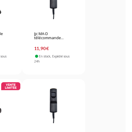
de
Jjc MA-D
télécommande...
11,90 €
 sous
En stock
, Expédié sous
24h