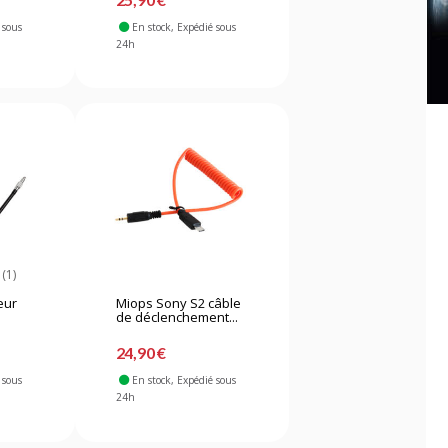
 sous
En stock
, Expédié sous
24h
(1)
eur
Miops Sony S2 câble
de déclenchement...
24,90 €
 sous
En stock
, Expédié sous
24h