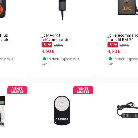
Plus
Jjc MA-PK1
Jjc Télécomman
câble...
télécommande...
sans fil RM-S1
-51%
-51%
9,90 €
9,90 €
4,90 €
4,90 €
pédié sous
En stock
, Expédié sous
En stock
, Expédié
24h
24h