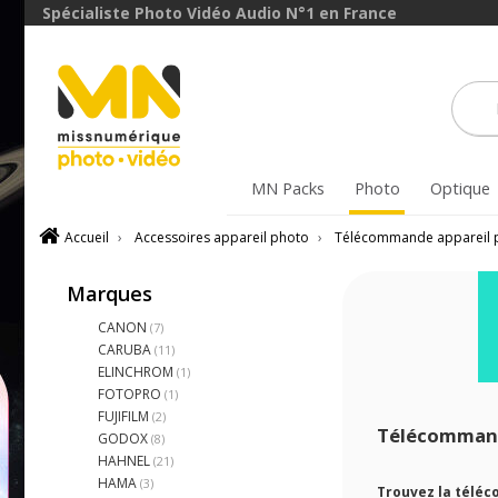
Spécialiste Photo Vidéo Audio N°1 en France
MN Packs
Photo
Optique
Accueil
›
Accessoires appareil photo
›
Télécommande appareil 
Marques
CANON
(7)
CARUBA
(11)
ELINCHROM
(1)
FOTOPRO
(1)
FUJIFILM
(2)
Télécommand
GODOX
(8)
HAHNEL
(21)
HAMA
(3)
Trouvez la téléc