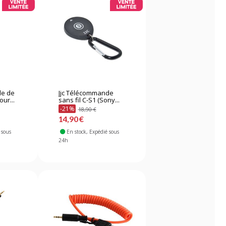
de de
Jjc Télécommande
ur...
sans fil C-S1 (Sony...
-21%
18,90 €
14,90 €
 sous
En stock
, Expédié sous
24h