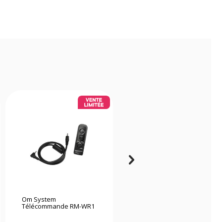
Om System
Jjc Télécommande sans
Télécommande RM-WR1
fil BTR-N1