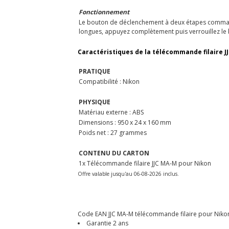
Fonctionnement
Le bouton de déclenchement à deux étapes command
longues, appuyez complètement puis verrouillez le
Caractéristiques de la télécommande filaire J
PRATIQUE
Compatibilité : Nikon
PHYSIQUE
Matériau externe : ABS
Dimensions : 950 x 24 x 160 mm
Poids net : 27 grammes
CONTENU DU CARTON
1x Télécommande filaire JJC MA-M pour Nikon
Offre valable jusqu'au 06-08-2026 inclus.
Code EAN JJC MA-M télécommande filaire pour Nikon
Garantie 2 ans