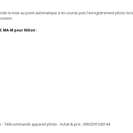
e la mise au point automatique à mi-course puis l'enregistrement photo lo
 bouton.
JC MA-M pour Nikon :
 - Télécommande appareil photo - Achat & prix :
6950291500144