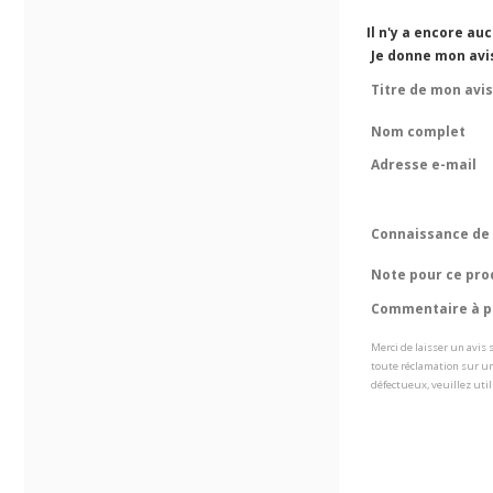
Il n'y a encore au
Je donne mon avi
Titre de mon avis
Nom complet
Adresse e-mail
Connaissance de 
Note pour ce pro
Commentaire à pr
Merci de laisser un avis
toute réclamation sur un
défectueux, veuillez util