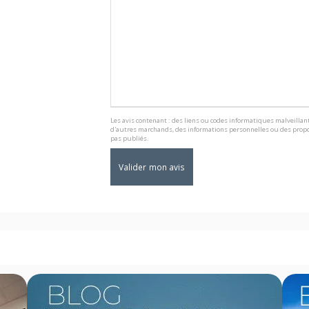
Les avis contenant : des liens ou codes informatiques malveillant
d'autres marchands, des informations personnelles ou des propo
pas publiés.