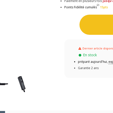
Paiement en plusieurs fois
jusqu'
(2)
Points Fidélité cumulés
15pts
Dernier article dispon
En stock
préparé aujourd'hui,
ex
Garantie 2 ans