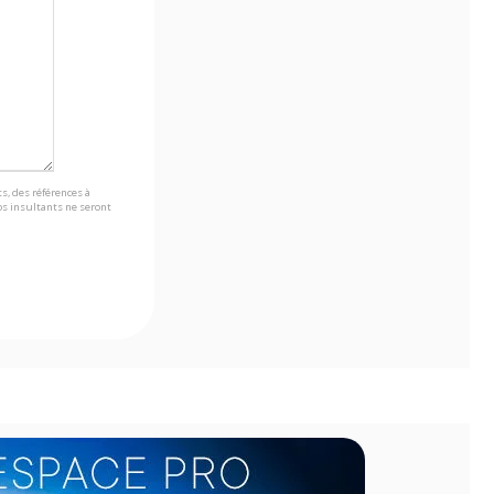
s, des références à
s insultants ne seront