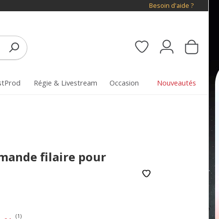
Besoin d'aide ?
stProd
Régie & Livestream
Occasion
Nouveautés
mande filaire pour
(1)