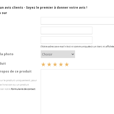
cun avis clients - Soyez le premier à donner votre avis !
s sur
(Votre adresse e-mail n'est ni communiquée à un tiers ni affichée
la photo
duit
opos de ce produit
 sur le produit uniquement, pour
e livraison ou un produit
iser notre
formulaire de contact
.