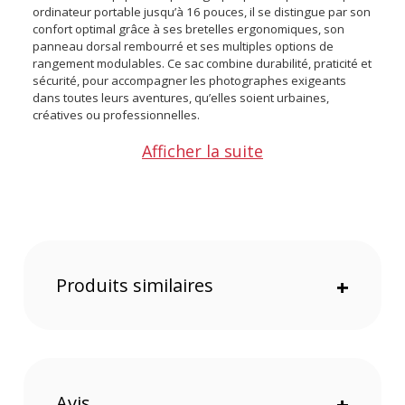
ordinateur portable jusqu’à 16 pouces, il se distingue par son
confort optimal grâce à ses bretelles ergonomiques, son
panneau dorsal rembourré et ses multiples options de
rangement modulables. Ce sac combine durabilité, praticité et
sécurité, pour accompagner les photographes exigeants
dans toutes leurs aventures, qu’elles soient urbaines,
créatives ou professionnelles.
Afficher la suite
Caractéristiques du sac à dos Gen III - Bleu / Marron clair
par Compagnon :
Dimensions extérieures : env. 50 x 35 x 20 cm (h x l x p, à
vide)
Dimensions intérieures : env. 40 x 30 x 16 cm (hxlxp, vide)
Dimensions intérieures du rolltop : env. 30 x 30 cm (hxl, état
vide)
Produits similaires
+
Compartiment pour ordinateur portable : convient jusqu'à 15
pouces (à partir de MacBook Pro 2019 également 16 pouces)
: max. env. 35 x 24 x 3 cm (hxlxp, état vide)
Poids : env. 2.6 kg
Avis
+