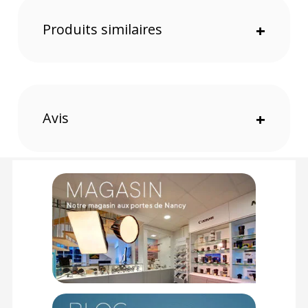
f/1.7. Le zoom 4x présent vous permet de repérer des lieux
avant de prendre des photos.
Produits similaires
+
Une prise de vue verticale
Le DJI Mini 3 possède une conception de cardan innovante
qui permet à la caméra grand-angle de s'incliner. Grâce au
passage rapide à la prise de vue verticale réelle, la prise de
vue pour les réseaux sociaux devient facile.
Avis
+
Capturez et partagez
La fonctionnalité Quickshots vous permettra de prendre des
photos avancées en quelques secondes d'un simple toucher.
Capturez également des photos panoramiques grâce au
mode Panorama qui prend en charge les photos
panoramiques à 180°. Enfin, envoyez les résultats sur votre
smartphone pour les enregistrer ou les partager tout aussi
rapidement avec QuickTransfer.
Volez même lors de vents
Le DJI Mini 3 possède plusieurs fonctionnalités qui faciliteront
votre vol, comme la fonction décollage automatique, la
fonction Return to Home, Smart RTH, Low Battery RTH ou
encore Failsafe RTH. Utilisez également le DJI Mini 3 même