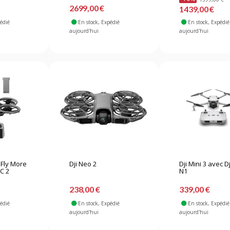
2699,00 €
1439,00 €
pédié
En stock
, Expédié
En stock
, Expédié
aujourd'hui
aujourd'hui
 Fly More
Dji Neo 2
Dji Mini 3 avec Dj
C 2
N1
238,00 €
339,00 €
pédié
En stock
, Expédié
En stock
, Expédié
aujourd'hui
aujourd'hui