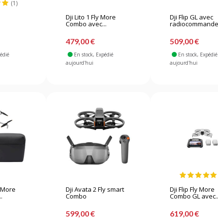
(1)
Dji Lito 1 Fly More
Dji Flip GL avec
Combo avec...
radiocommande
479,00 €
509,00 €
pédié
En stock
, Expédié
En stock
, Expédié
aujourd'hui
aujourd'hui
y More
Dji Avata 2 Fly smart
Dji Flip Fly More
.
Combo
Combo GL avec..
599,00 €
619,00 €