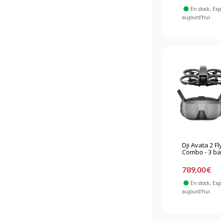
En stock
, Ex
aujourd'hui
Dji Avata 2 F
Combo - 3 ba
789,00 €
En stock
, Ex
aujourd'hui