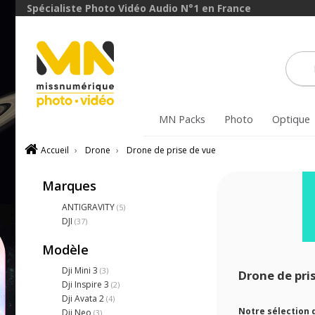
Spécialiste Photo Vidéo Audio N°1 en France
MN Packs
Photo
Optique
Accueil
›
Drone
›
Drone de prise de vue
Marques
ANTIGRAVITY
(5)
DJI
(37)
Modèle
Dji Mini 3
(3)
Drone de pri
Dji Inspire 3
(2)
Dji Avata 2
(4)
Notre sélection 
Dji Neo
(3)