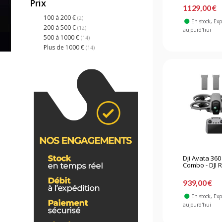
Prix
1129,00 €
100 à 200 €
(2)
En stock
, Ex
200 à 500 €
(12)
aujourd'hui
500 à 1000 €
(14)
Plus de 1000 €
(14)
Dji Avata 360
Combo - DJI R
939,00 €
En stock
, Ex
aujourd'hui