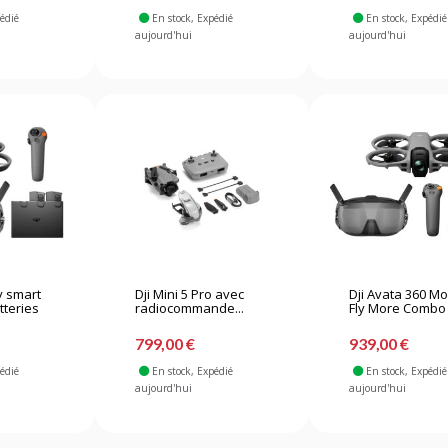
pédié
En stock
, Expédié
En stock
, Expédié
aujourd'hui
aujourd'hui
ly smart
Dji Mini 5 Pro avec
Dji Avata 360 Mo
tteries
radiocommande...
Fly More Combo
799,00 €
939,00 €
pédié
En stock
, Expédié
En stock
, Expédié
aujourd'hui
aujourd'hui