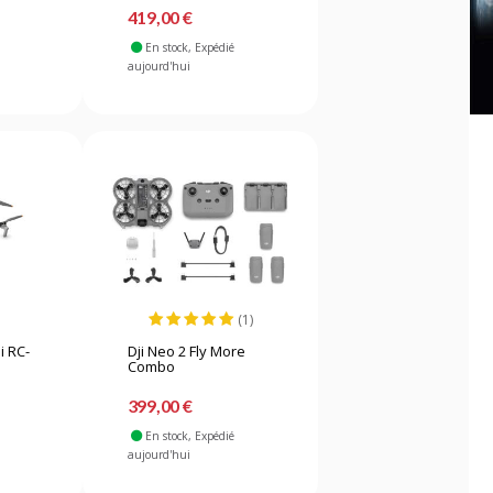
419,00 €
En stock
, Expédié
aujourd'hui
(1)
i RC-
Dji Neo 2 Fly More
Combo
399,00 €
En stock
, Expédié
aujourd'hui