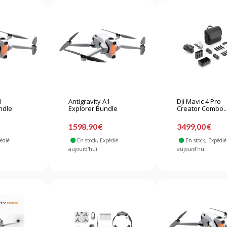
1
Antigravity A1
Dji Mavic 4 Pro
ndle
Explorer Bundle
Creator Combo..
1598,90 €
3499,00 €
pédié
En stock
, Expédié
En stock
, Expédié
aujourd'hui
aujourd'hui