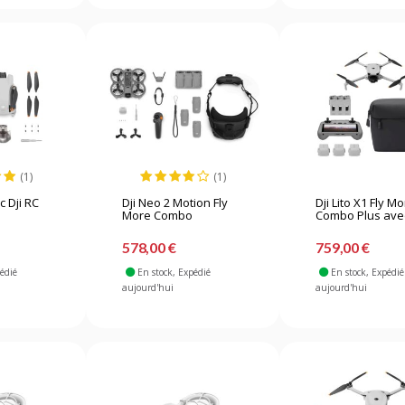
(1)
(1)
c Dji RC
Dji Neo 2 Motion Fly
Dji Lito X1 Fly M
More Combo
Combo Plus avec
578,00 €
759,00 €
pédié
En stock
, Expédié
En stock
, Expédié
aujourd'hui
aujourd'hui