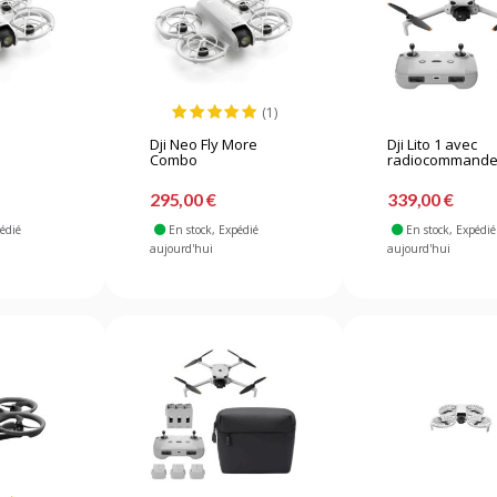
(1)
Dji Neo Fly More
Dji Lito 1 avec
Combo
radiocommande.
295,00 €
339,00 €
pédié
En stock
, Expédié
En stock
, Expédié
aujourd'hui
aujourd'hui