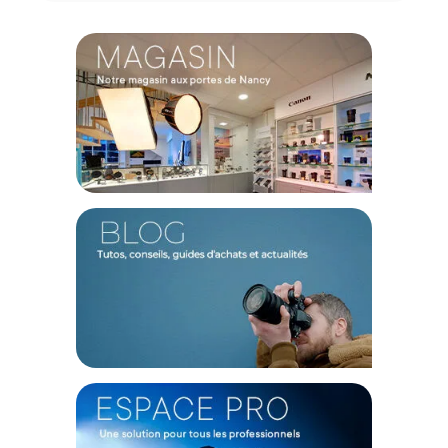
Qualité vidéo exceptionnelle
Ce drone est capable d'enregistrer en HDR 4K/60 ips et
4K/100 ips, préservant ainsi les nuances naturelles de
chaque moment, que ce soit un coucher de soleil ou un lever
de soleil. Les profils de couleurs D-Log M 10 bits et HLG
offrent une palette de couleurs époustouflante et une
grande flexibilité lors de l'édition et du partage des images.
Photographie en basse lumière améliorée
L'algorithme de réduction du bruit amélioré du Mini 4 Pro
garantit des vidéos nocturnes plus claires et plus nettes,
même dans des conditions de faible luminosité.
Contrôle créatif professionnel
Avec la possibilité d'enregistrer en D-Log M 10 bits et de
capturer plus d'un milliard de couleurs, ce drone offre un
contrôle en post-production de niveau professionnel et une
flexibilité d'édition créative.
Polyvalence dans toutes les situations
Le Mini 4 Pro offre une plage dynamique élevée grâce au
profil de couleur HLG, assurant un rendu fidèle des couleurs