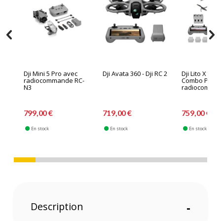
Dji Mini 5 Pro avec
Dji Avata 360 - Dji RC 2
Dji Lito X1 Fl
radiocommande RC-
Combo Plus 
N3
radiocomman
799,00 €
719,00 €
759,00 €
En stock
En stock
En stock
Description
-