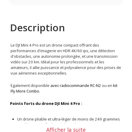
Description
Le DJI Mini 4 Pro est un drone compact offrant des
performances d'imagerie en HDR 4K/60 ips, une détection
d'obstacles, une autonomie prolongée, et une transmission
vidéo sur 20 km. Idéal pour les professionnels et les
amateurs, il allie puissance et polyvalence pour des prises de
vue aériennes exceptionnelles.
Egalement disponible
avec radiocommande RC-N2
ou en
kit
Fly More Combo
.
Points forts du drone DJI Mini 4 Pro :
Un drone pliable et ultra-léger de moins de 249 grammes
Double ISO natif et large plage dynamique
Afficher la suite
Vidéos 4K HDR et photos RAW de 48MP