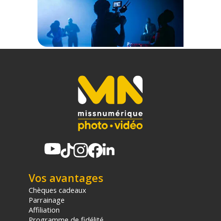
et de la luminosité, quel que soit l'endroit où vous publiez
votre contenu. De plus, les photos en format RAW de 48 MP
et la technologie SmartPhoto permettent de préserver les
moindres détails.
Options de capture avancées
Ce drone propose une variété d'options de capture,
notamment l'enregistrement vertical optimisé pour les
médias sociaux, un angle d'inclinaison maximal de 60° pour
des mouvements de caméra ultra-fluides, et un zoom
numérique pour des prises de vue de sujets distants.
Sécurité et autonomie de vol
Le Mini 4 Pro est doté de la détection d'obstacles
omnidirectionnelle, garantissant un vol en toute sécurité. Il
possède également une batterie de vol intelligente offrant
jusqu'à 34 minutes de temps de vol, avec une option pour
étendre cela à 45 minutes avec la Batterie de Vol Intelligente
Plus. La transmission vidéo FHD sur 20 km vous permet de
Vos avantages
garder un contrôle total de votre drone même à distance.
Chèques cadeaux
Parrainage
Fonctionnalités avancées
Affiliation
Le Mini 4 Pro comprend des fonctionnalités avancées telles
Programme de fidélité