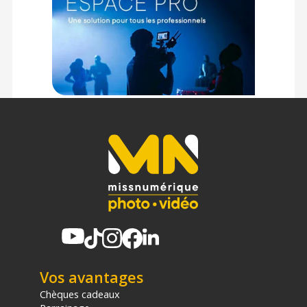
Caractéristiques du module d'impression WCM Plus par
DNP :
COMPATIBILITE
Imprimantes compatibles : DNP DS620 / DS820 / DS80 /
RX1HS / QW410
Systèmes d'exploitation ordinateur : Windows 10 / 11 ;
MacOS 12 / 13
Systèmes d'exploitation pour smartphone : Android 11 ou
ultérieur ; iOS 14 ou ultérieur
Appareils photo compatibles : Appareils photo numériques
avec protocole Wi-Fi FTP intégré ou carte SD (EZ Share)
CONNECTIVITE
Fréquence sans fil : 802.11 b/g/h
USB : 4 ports USB (dont 1 pour l'antenne Wi-Fi)
ALIMENTATION
Type : 5V 3A
Vos avantages
Chèques cadeaux
PHYSIQUE