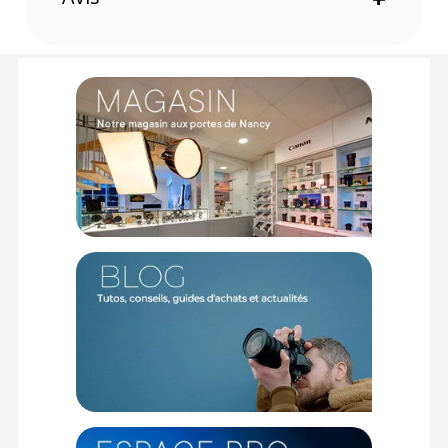
Facilité d'utilisation
Le DNP WCM Plus est un module prêt à l'emploi qui, une fois
connecté par USB, reconnaît automatiquement le modèle
d'imprimante et les consommables insérés. Il propose donc
directement les formats d'impression disponibles. De même,
quelques clics suffisent pour la connexion au réseau du
module.
Connexion
De nombreux ordinateurs, smartphones, tablettes et
appareils photo avec protocole Wi-Fi FTP ou carte SD (EZ
Share) sont compatibles. Vous pouvez connecter jusqu'à 5
appareils simultanément. Le module a 3 ports USB
disponibles. Il peut donc être connecté à 3 imprimantes
simultanément.
Événementiel
Les photographes professionnels peuvent s'équiper pour
profiter d'un studio photo mobile. Lors de mariages, de
festivals ou d'autres événements, vous pouvez proposer
l'impression en direct à vos clients. De plus, de nombreux
cadres photo vous sont proposés par le module. Vous
pouvez aussi personnaliser vos propres cadres.