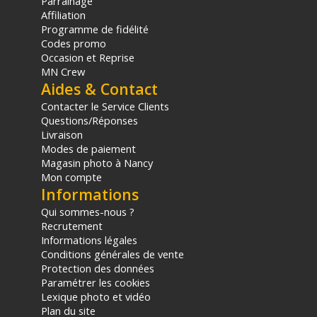
Parrainage
Dimensions : 650 x 910 x 270 mm
Affiliation
Poids : 0,1 Kg
Programme de fidélité
Codes promo
AUTRE
Occasion et Reprise
Certifications : CE / UKCA
MN Crew
Aides & Contact
CONTENU DU CARTON
Contacter le Service Clients
1x Module d'impression WCM Plus
Questions/Réponses
1x Dongle Wi-Fi (branché nativement sur le module)
Livraison
1x Alimentation 5V 3A avec connexion USB-C
Modes de paiement
1x Câble d'imprimante USB
Magasin photo à Nancy
1x Guide de démarrage rapide
Mon compte
Offre valable jusqu'au 07-08-2026 inclus.
Informations
Qui sommes-nous ?
Recrutement
Code EAN Dnp module d'impression WCM Plus - Accessoire
imprimante - Achat & prix :
4570109439699
Informations légales
Garantie 2 ans
Conditions générales de vente
Protection des données
(1) Offre valable jusqu'au 31 Décembre 2030 à partir de 49 euros
Paramétrer les cookies
d'achat, sur la base d'une expédition Chronopost 24H vers un point
Lexique photo et vidéo
relais situé en France continentale uniquement, valable uniquement
Plan du site