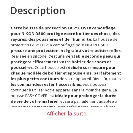
Description
Cette housse de protection EASY COVER camouflage
pour NIKON D500 protège votre boitier des chocs, des
rayures, des poussières et de l'humidité.
La housse de
protection EASY COVER camouflage pour NIKON D500
procure une protection intégrale à votre boîtier reflex
.
Réalisée en silicone, c'est une
véritable seconde peau qui
protègera efficacement votre boitier des chocs et
poussières.
Cette housse est
réalisée sur mesure pour
chaque modèle de boîtier
et
épouse ainsi parfaitement
les plus petits contours
de votre appareil. Bien sûr, toutes
les commandes restent accessibles
, vous pouvez
continuer à utiliser votre appareil sans la moindre gêne. La
housse EASY COVER est
idéale pour prolonger la durée
de vie de votre matériel
, et sera parfaitement adaptée à
vos sorties en montagne, mer, safari photo, ainsi qu'à vos
Afficher la suite
excursions en tout terrain, sur sol poussiéreux ...
Découvrez ici nos autres modèles de housse EASY COVER et
choisissez celui adapté à votre boitier.
points forts de la housse de protection EASY COVER