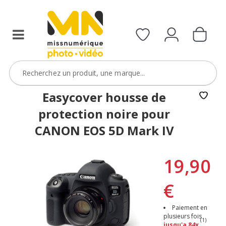
Easycover housse de
protection noire pour
CANON EOS 5D Mark IV
19,90
€
Paiement en
plusieurs fois
(1)
jusqu'a 84x