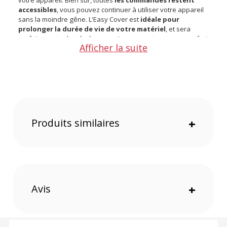
votre appareil. Bien sûr, toutes
les commandes restent
accessibles
, vous pouvez continuer à utiliser votre appareil
sans la moindre gêne. L'Easy Cover est
idéale pour
prolonger la durée de vie de votre matériel
, et sera
parfaitement adaptée à vos sorties en montagne, mer, safari
Afficher la suite
photo, ainsi que vos excursions en tout terrain, sur sol
poussiéreux.
Découvrez ici nos autres modèles de housse EASY COVER
et choisissez celui adapté à votre boitier.
Points forts de la housse de protection noire EASY COVER
pour CANON EOS 5D Mark IV :
Produits similaires
+
Caractéristiques de la housse de protection noire EASY
COVER pour CANON EOS 5D Mark IV :
Compatibilité : CANON EOS 5D Mark IV Matière : Silicone
Couleur : noir
Offre valable jusqu'au 06-08-2026 inclus.
Avis
+
Code EAN EasyCover housse de protection noire pour CANON
EOS 5D Mark IV :
8717729523582
Garantie 2 ans