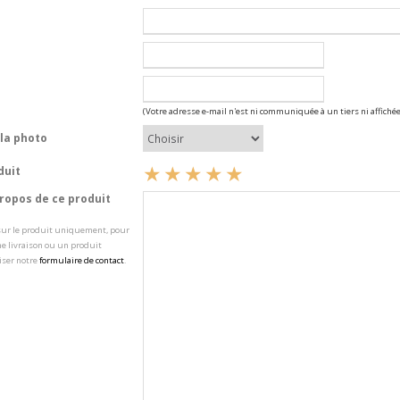
(Votre adresse e-mail n'est ni communiquée à un tiers ni affichée
la photo
duit
opos de ce produit
 sur le produit uniquement, pour
e livraison ou un produit
iser notre
formulaire de contact
.