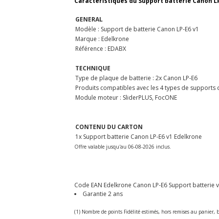
Caractéristiques du Support batterie Canon LP
GENERAL
Modèle : Support de batterie Canon LP-E6 v1
Marque : Edelkrone
Référence : EDABX
TECHNIQUE
Type de plaque de batterie : 2x Canon LP-E6
Produits compatibles avec les 4 types de supports d
Module moteur : SliderPLUS, FocONE
CONTENU DU CARTON
1x Support batterie Canon LP-E6 v1 Edelkrone
Offre valable jusqu'au 06-08-2026 inclus.
Code EAN Edelkrone Canon LP-E6 Support batterie v1 -
Garantie 2 ans
(1) Nombre de points Fidélité estimés, hors remises au panier, b