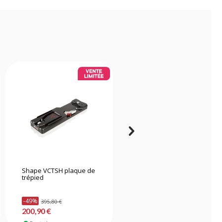
Shape VCTSH plaque de
Tilta TILTAING Plaque de
trépied
base LWS 15 mm Type II -
Tilta Gris
-49%
395,80 €
142,70 €
200,90 €