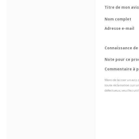
Titre de mon avis
Nom complet
Adresse e-mail
Connaissance de 
Note pour ce pro
Commentaire à pr
Merci de laisser un avis
toute réclamation sur un
défectueux, veuillez util