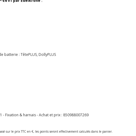
-E6 v1 par Edelkrone :
e batterie : TêtePLUS, DollyPLUS
 Fixation & harnais - Achat et prix :
850988007269
asé sur le prix TTC en €, les points seront effectivement calculés dans le panier.