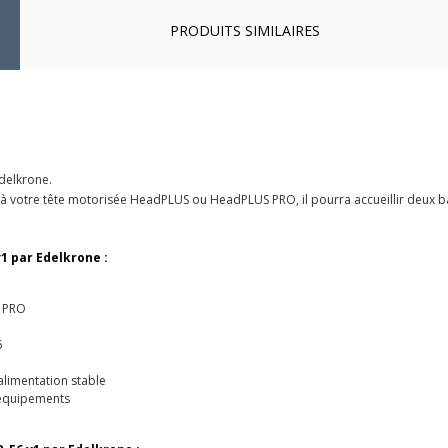
PRODUITS SIMILAIRES
Edelkrone.
 à votre tête motorisée HeadPLUS ou HeadPLUS PRO, il pourra accueillir deux batt
1 par Edelkrone :
S PRO
6
limentation stable
s équipements