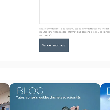
Les avis contenant : des liens ou codes informatiques malveillant
d'autres marchands, des informations personnelles ou des propo
pas publiés.