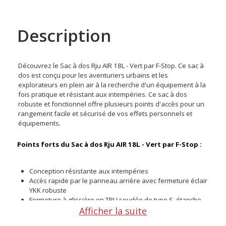
Description
Découvrez le Sac à dos Rju AIR 18L - Vert par F-Stop. Ce sac à
dos est conçu pour les aventuriers urbains et les
explorateurs en plein air à la recherche d'un équipement à la
fois pratique et résistant aux intempéries. Ce sac à dos
robuste et fonctionnel offre plusieurs points d'accès pour un
rangement facile et sécurisé de vos effets personnels et
équipements.
Points forts du Sac à dos
Rju AIR 18L - Vert
par F-Stop :
Conception résistante aux intempéries
Accès rapide par le panneau arrière avec fermeture éclair
YKK robuste
Fermeture à glissière en TPU soudée de type S, étanche,
Afficher la suite
pour un accès par le haut
Panneau arrière en mousse TPE neutre en carbone Bloom