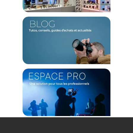
Caractéristiques du
Sac à dos Rju AIR 18L - Vert par F-
Stop :
GENERAL
Modèle : Sac à dos Rju AIR 18L - Vert
Marque : F-Stop
Référence : D289751
TECHNIQUE
Volume maximal : 18 L
Options de transport : Sangles de sac à dos avec sangle de
poitrine et poignée
Type de fermeture : Fermeture éclair
Type d'intérieur : Vide
Poche pour bouteille : Non
Compatible avec les poches à eau : Non
Pochettes anti-RFID : Non
Support pour trépied : Oui (avec équipement en option)
Accès latéral : Non
Résistance à l'eau : Résistant à l'eau (matériau, fermeture
éclair)