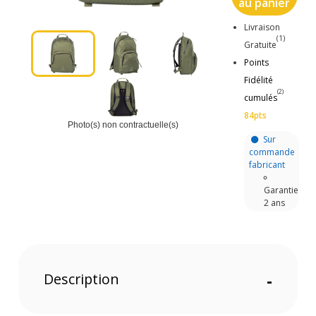
au panier
Livraison
(1)
Gratuite
Points
Fidélité
(2)
cumulés
84pts
Photo(s) non contractuelle(s)
Sur
commande
fabricant
Garantie
2 ans
Description
-