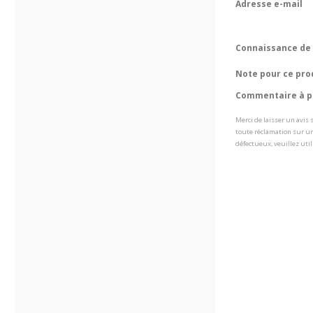
Adresse e-mail
Connaissance de 
Note pour ce pro
Commentaire à pr
Merci de laisser un avis
toute réclamation sur un
défectueux, veuillez util