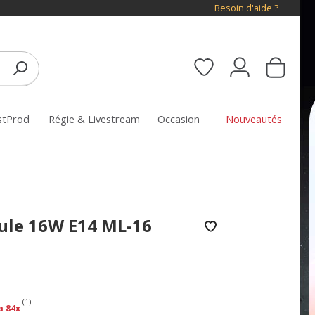
Besoin d'aide ?
stProd
Régie & Livestream
Occasion
Nouveautés
ule 16W E14 ML-16
(1)
a 84x