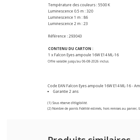
Température des couleurs : 5500 K
Luminescence 0.5 m : 320
Luminescence 1 m : 86
Luminescence 2 m : 23
Référence : 293043
CONTENU DU CARTON :
1 x Falcon Eyes ampoule 16W E14 ML-16
Offre valable jusqu'au 06-08-2026 inclus.
Code EAN Falcon Eyes ampoule 16W E14 ML-16 - Ampou
Garantie 2 ans
(1) Sous réserve d'éligibilité.
(2) Nombre de points Fidélité estimés, hors remises au panier, b