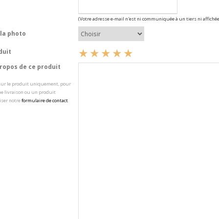
(Votre adresse e-mail n'est ni communiquée à un tiers ni affichée
la photo
duit
opos de ce produit
 sur le produit uniquement, pour
e livraison ou un produit
iser notre
formulaire de contact
.