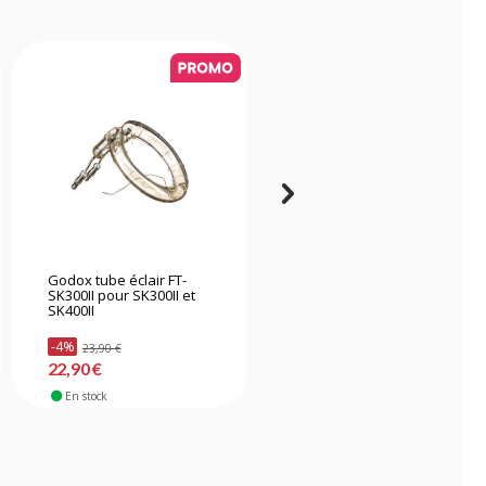
Godox tube éclair FT-
Godox FT-AD400PRO
SK300II pour SK300II et
tube flash 400WS pour
SK400II
AD400 PRO
-4%
23,90 €
110,90 €
22,90 €
En stock
En stock