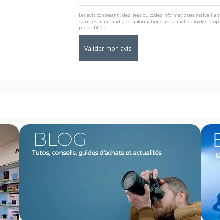
Les avis contenant : des liens ou codes informatiques malveillant
d'autres marchands, des informations personnelles ou des propo
pas publiés.