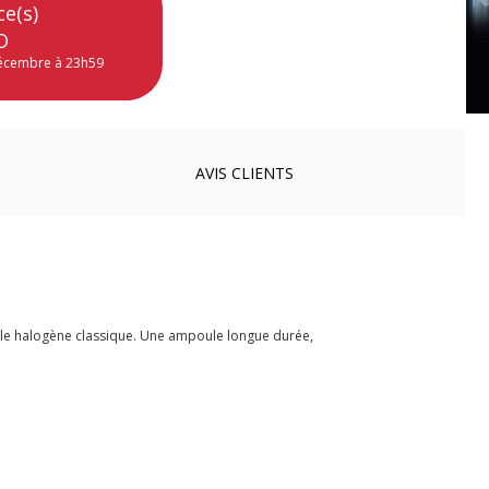
ce(s)
O
décembre à 23h59
AVIS
CLIENTS
ule halogène classique. Une ampoule longue durée,