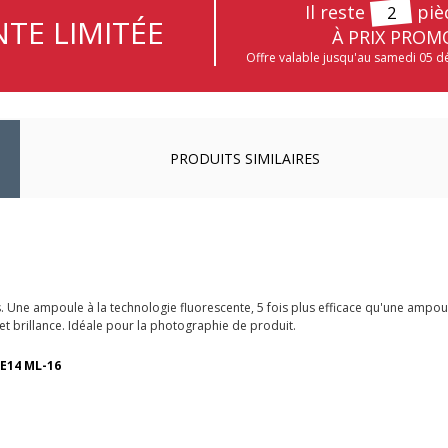
Il reste
piè
2
TE LIMITÉE
À PRIX PROM
Offre valable jusqu'au samedi 05 
PRODUITS SIMILAIRES
 Une ampoule à la technologie fluorescente, 5 fois plus efficace qu'une ampo
 et brillance. Idéale pour la photographie de produit.
 E14 ML-16