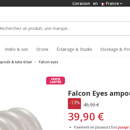
Livraison
en
France
Vidéo & son
Drone
Éclairage & Studio
Stockage & Po
poule & tube éclair
›
Falcon eyes
Falcon Eyes ampo
-13%
45,90 €
39,90 €
Paiement en plusieurs fois
jusqu'