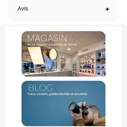
Avis
+
Offre valable jusqu'au 06-08-2026 inclus.
Code EAN Tube flash GODOX 400WS pour AD400 PRO :
6952344216668
Garantie 2 ans
(1) Offre valable jusqu'au 31 Décembre 2030 à partir de 49 euros
d'achat, sur la base d'une expédition Chronopost 24H vers un point
relais situé en France continentale uniquement, valable uniquement
sur les produits de moins de 1m et moins de 20Kg.
(2) Sous réserve d'éligibilité.
(3) Nombre de points Fidélité estimés, hors remises au panier, basé
sur le prix TTC en €, les points seront effectivement calculés dans le
panier.