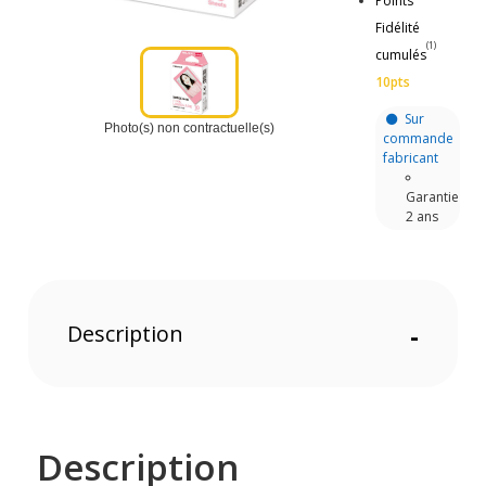
Points
Fidélité
(1)
cumulés
10pts
Sur
Photo(s) non contractuelle(s)
commande
fabricant
Garantie
2 ans
Description
-
Description