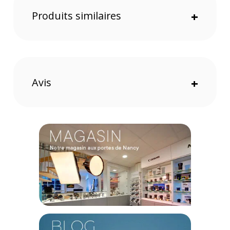
Offre valable jusqu'au 09-08-2026 inclus.
Produits similaires
+
Code EAN Fujifilm film Instax Mini Pink Lemonade 10 poses -
Film instantané - Achat et Prix :
4547410374094
Garantie 2 ans
(1) Nombre de points Fidélité estimés, hors remises au panier, basé
Avis
+
sur le prix TTC en €, les points seront effectivement calculés dans le
panier.