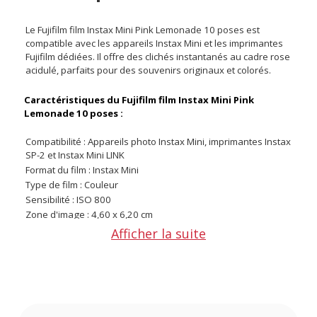
Le Fujifilm film Instax Mini Pink Lemonade 10 poses est
compatible avec les appareils Instax Mini et les imprimantes
Fujifilm dédiées. Il offre des clichés instantanés au cadre rose
acidulé, parfaits pour des souvenirs originaux et colorés.
Caractéristiques du Fujifilm film Instax Mini Pink
Lemonade 10 poses :
Compatibilité : Appareils photo Instax Mini, imprimantes Instax
SP-2 et Instax Mini LINK
Format du film : Instax Mini
Type de film : Couleur
Sensibilité : ISO 800
Zone d'image : 4,60 x 6,20 cm
Format de l'image : Rectangulaire
Afficher la suite
Dimensions du film : 53 x 86 mm
Bordure : Rose thème Pink Lemonade
CONTENU DU CARTON
10 x Poses Fujifilm film Instax Mini Pink Lemonade